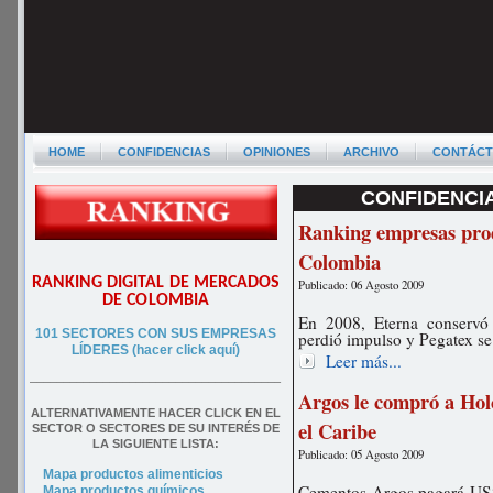
HOME
CONFIDENCIAS
OPINIONES
ARCHIVO
CONTÁC
CONFIDENCIA
Ranking empresas prod
Colombia
RANKING DIGITAL DE MERCADOS
Publicado: 06 Agosto 2009
DE COLOMBIA
En 2008, Eterna conservó
101 SECTORES CON SUS EMPRESAS
perdió impulso y Pegatex se
LÍDERES (hacer click aquí)
Leer más...
––––––––––––––––––––––––––––––––––––––
Argos le compró a Hol
ALTERNATIVAMENTE HACER CLICK EN EL
el Caribe
SECTOR O SECTORES DE SU INTERÉS DE
LA SIGUIENTE LISTA:
Publicado: 05 Agosto 2009
Mapa productos alimenticios
Cementos Argos pagará US$1
Mapa productos químicos