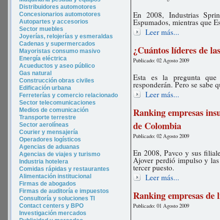
Distribuidores automotores
En 2008, Industrias Sprin
Concesionarios automotores
Espumados, mientras que Es
Autopartes y accesorios
Sector muebles
Leer más...
Joyerías, relojerías y esmeraldas
Cadenas y supermercados
¿Cuántos líderes de l
Mayoristas consumo masivo
Energía eléctrica
Publicado: 02 Agosto 2009
Acueductos y aseo público
Gas natural
Esta es la pregunta qu
Construcción obras civiles
responderán. Pero se sabe qu
Edificación urbana
Leer más...
Ferreterías y comercio relacionado
Sector telecomunicaciones
Ranking empresas insu
Medios de comunicación
Transporte terrestre
de Colombia
Sector aerolíneas
Courier y mensajería
Publicado: 02 Agosto 2009
Operadores logísticos
Agencias de aduanas
En 2008, Pavco y sus filial
Agencias de viajes y turismo
Ajover perdió impulso y las
In
dustria hotel
era
tercer puesto.
Comidas rápidas y restaurantes
Leer más...
Alimentación institucional
Firmas de abogados
Firmas de auditoría e impuestos
Ranking empresas de l
Consultoría y soluciones TI
Publicado: 01 Agosto 2009
Contact centers y BPO
Investigación mercados