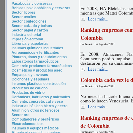
Pasabocas y conservas
En 2008, HA Bicicletas per
Bebidas no alcohólicas y cervezas
mientras que Mattel Colomb
Sector licores
Sector tex
tiles
Leer más...
Sector confecciones
Sector calzado y bolsos
Ranking empresas come
Sector papel y cartón
Industria editorial
Colombia
Impresión editorial
Librerías y papelerías
Publicado: 04 Agosto 2009
Insumos químicos industriales
Agroquímicos y fertilizantes
En 2008, Almacenes Fla
Pinturas, tintas y recubrimientos
Continente perdió impulso.
Laboratorios farmacéuticos
destacaron por su dinamism
Comercio productos farmacéuticos
Leer más...
Cosméticos y productos aseo
Empaques y envases
Colombia cada vez le d
Colchones y espumas
Insumos plásticos construcción
Publicado: 03 Agosto 2009
Productos de caucho
Productos de vidrio
No necesita hacerle buena c
Cerámicas, ladrilleras y mármoles
como lo hacen Venezuela, E
Cemento, concreto, cal y yeso
Leer más...
Industrias básicas hierro y acero
Aluminio y otros no ferrosos
Sector oro
Ranking empresas de c
Computadores y periféricos
de Colombia
Electrodomésticos
Insumos y equipos médicos
Publicado: 03 Agosto 2009
Maquinaria pesada y equipos