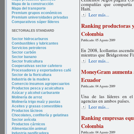
compañías que compartía
Mapa de la construcción
Haití.
Mapa del transporte
Premium grupos económicos
Leer más...
Premium universidades privadas
Comparativos súper líderes
Ranking productoras y 
SECTORIALES STANDARD
Colombia
Sector hidrocarburos
Publicado: 05 Agosto 2009
Combustibles y lubricantes
Servicios petroleros
En 2008, Icollantas ascendi
Sector carbón
mientras que Bridgestone Fire
Sector banano
Leer más...
Sector fruticultura
Cooperativas sector cafetero
MoneyGram aumenta su
Procesadores y exportadores café
Sector de la floricultura
Ecuador
Industria de la madera
Comercio insumos agropecuarios
Publicado: 04 Agosto 2009
Productos pesca y acuicultura
Azúcar y alcohol carburante
Una de las líderes en e
Molinería de arroz
agencias en ambos países.
Molinería trigo maíz y pastas
Leer más...
Aceites y grasas comestibles
Productos lácteos
Chocolates, confitería y gelatinas
Ranking empresas equi
Sector avícola
Colombia
Productos cárnicos
Alimentación animal
Publicado: 04 Agosto 2009
Industria panificadora