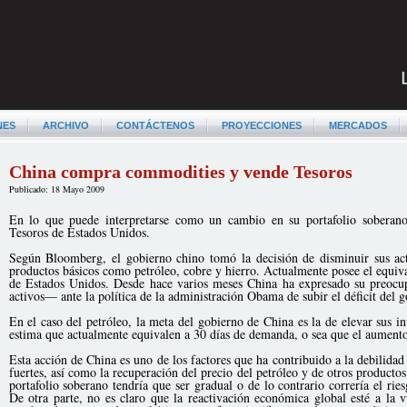
NES
ARCHIVO
CONTÁCTENOS
PROYECCIONES
MERCADOS
China compra commodities y vende Tesoros
Publicado: 18 Mayo 2009
En lo que puede interpretarse como un cambio en su portafolio soberano
Tesoros de Estados Unidos.
Según Bloomberg, el gobierno chino tomó la decisión de disminuir sus ac
productos básicos como petróleo, cobre y hierro. Actualmente posee el equi
de Estados Unidos. Desde hace varios meses China ha expresado su preocu
activos— ante la política de la administración Obama de subir el déficit del g
En el caso del petróleo, la meta del gobierno de China es la de elevar sus 
estima que actualmente equivalen a 30 días de demanda, o sea que el aumento
Esta acción de China es uno de los factores que ha contribuido a la debilidad
fuertes, así como la recuperación del precio del petróleo y de otros producto
portafolio soberano tendría que ser gradual o de lo contrario correría el rie
De otra parte, no es claro que la reactivación económica global esté a la v