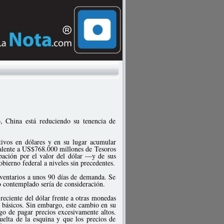
, China está reduciendo su tenencia de
tivos en dólares y en su lugar acumular
valente a US$768.000 millones de Tesoros
pación por el valor del dólar —y de sus
obierno federal a niveles sin precedentes.
inventarios a unos 90 días de demanda. Se
 contemplado sería de consideración.
 reciente del dólar frente a otras monedas
s básicos. Sin embargo, este cambio en su
sgo de pagar precios excesivamente altos.
uelta de la esquina y que los precios de