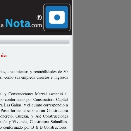
bia
ias, crecimientos y rentabilidades de 80
así como sus empleos directos e ingresos
l y Construcciones Marval ascendió al
upo conformado por Constructora Capital
ra Las Galias, y el quinto correspondió a
Posteriormente se situaron Constructora
Concreto, Cusezar, y AR Construcciones
ión y Vivienda, Construtora Solanillas,
upo conformado por B & B Constructores,