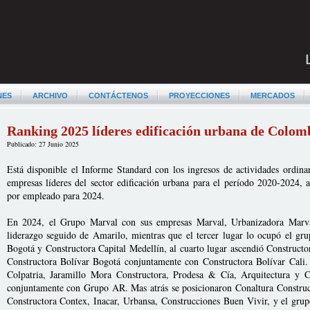
NES
ARCHIVO
CONTÁCTENOS
PROYECCIONES
MERCADOS
Ranking 2025 líderes edificación urbana de Colom
Publicado: 27 Junio 2025
Está disponible el Informe Standard con los ingresos de actividades ordinar
empresas líderes del sector edificación urbana para el período 2020-2024, 
por empleado para 2024.
En 2024, el Grupo Marval con sus empresas Marval, Urbanizadora Marva
liderazgo seguido de Amarilo, mientras que el tercer lugar lo ocupó el gr
Bogotá y Constructora Capital Medellín, al cuarto lugar ascendió Constructo
Constructora Bolívar Bogotá conjuntamente con Constructora Bolívar Cali. 
Colpatria, Jaramillo Mora Constructora, Prodesa & Cía, Arquitectura y 
conjuntamente con Grupo AR. Mas atrás se posicionaron Conaltura Construcc
Constructora Contex, Inacar, Urbansa, Construcciones Buen Vivir, y el gr