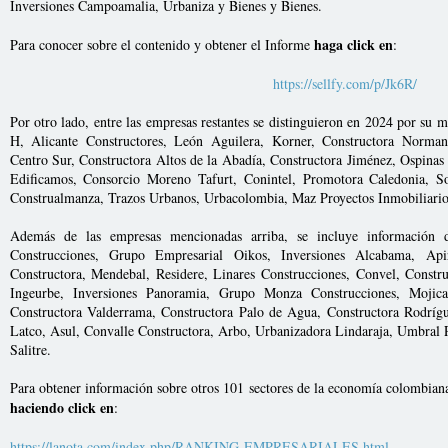
Inversiones Campoamalia, Urbaniza y Bienes y Bienes.
haga click en
Para conocer sobre el contenido y obtener el Informe
:
https://sellfy.com/p/Jk6R/
Por otro lado, entre las empresas restantes se distinguieron en 2024 por s
H, Alicante Constructores, León Aguilera, Korner, Constructora Normand
Centro Sur, Constructora Altos de la Abadía, Constructora Jiménez, Ospina
Edificamos, Consorcio Moreno Tafurt, Conintel, Promotora Caledonia, So
Construalmanza, Trazos Urbanos, Urbacolombia, Maz Proyectos Inmobiliario
Además de las empresas mencionadas arriba, se incluye informació
Construcciones, Grupo Empresarial Oikos, Inversiones Alcabama, Api
Constructora, Mendebal, Residere, Linares Construcciones, Convel, Constru
Ingeurbe, Inversiones Panoramia, Grupo Monza Construcciones, Mojica 
Constructora Valderrama, Constructora Palo de Agua, Constructora Rodríg
Latco, Asul, Convalle Constructora, Arbo, Urbanizadora Lindaraja, Umbral 
Salitre.
Para obtener información sobre otros 101 sectores de la economía colombian
haciendo click en
:
https://lanota.com/index.php/RANKING-EMPRESARIALES.html