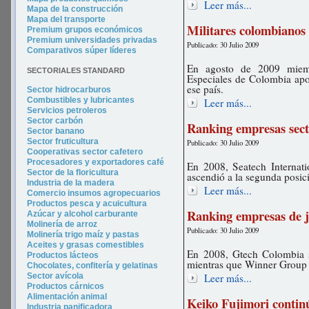
Leer más...
Mapa de la construcción
Mapa del transporte
Militares colombianos
Premium grupos económicos
Premium universidades privadas
Publicado: 30 Julio 2009
Comparativos súper líderes
En agosto de 2009 miem
SECTORIALES STANDARD
Especiales de Colombia apo
ese país.
Sector hidrocarburos
Combustibles y lubricantes
Leer más...
Servicios petroleros
Sector carbón
Ranking empresas sect
Sector banano
Sector fruticultura
Publicado: 30 Julio 2009
Cooperativas sector cafetero
Procesadores y exportadores café
En 2008, Seatech Internat
Sector de la floricultura
ascendió a la segunda posici
Industria de la madera
Leer más...
Comercio insumos agropecuarios
Productos pesca y acuicultura
Ranking empresas de j
Azúcar y alcohol carburante
Molinería de arroz
Publicado: 30 Julio 2009
Molinería trigo maíz y pastas
Aceites y grasas comestibles
En 2008, Gtech Colombia s
Productos lácteos
mientras que Winner Group
Chocolates, confitería y gelatinas
Sector avícola
Leer más...
Productos cárnicos
Alimentación animal
Keiko Fujimori continú
Industria panificadora