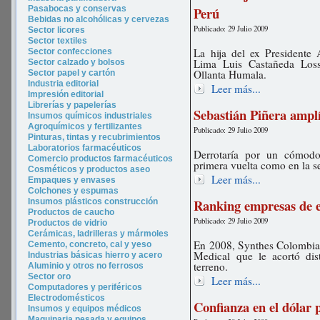
Pasabocas y conservas
Perú
Bebidas no alcohólicas y cervezas
Publicado: 29 Julio 2009
Sector licores
Sector tex
tiles
La hija del ex Presidente 
Sector confecciones
Lima Luis Castañeda Loss
Sector calzado y bolsos
Ollanta Humala.
Sector papel y cartón
Industria editorial
Leer más...
Impresión editorial
Librerías y papelerías
Sebastián Piñera amplí
Insumos químicos industriales
Agroquímicos y fertilizantes
Publicado: 29 Julio 2009
Pinturas, tintas y recubrimientos
Laboratorios farmacéuticos
Derrotaría por un cómod
Comercio productos farmacéuticos
primera vuelta como en la 
Cosméticos y productos aseo
Leer más...
Empaques y envases
Colchones y espumas
Ranking empresas de 
Insumos plásticos construcción
Productos de caucho
Publicado: 29 Julio 2009
Productos de vidrio
Cerámicas, ladrilleras y mármoles
En 2008, Synthes Colombia 
Cemento, concreto, cal y yeso
Medical que le acortó di
Industrias básicas hierro y acero
terreno.
Aluminio y otros no ferrosos
Sector oro
Leer más...
Computadores y periféricos
Electrodomésticos
Confianza en el dólar p
Insumos y equipos médicos
Maquinaria pesada y equipos