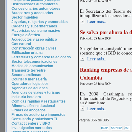
Publicado: 28 Julio 2009
Distribuidores automotores
Concesionarios automotores
El Secretario del Tesoro de
Autopartes y accesorios
tranquilizar a los acreedore
Sector muebles
Leer más...
Joyerías, relojerías y esmeraldas
Cadenas y supermercados
Se salva por ahora la 
Mayoristas consumo masivo
Energía eléctrica
Publicado: 28 Julio 2009
Acueductos y aseo público
Gas natural
Su gobierno consiguió uno
Construcción obras civiles
sostiene que el BID le conce
Edificación urbana
Ferreterías y comercio relacionado
Leer más...
Sector telecomunicaciones
Medios de comunicación
Ranking empresas de 
Transporte terrestre
Sector aerolíneas
Colombia
Courier y mensajería
Publicado: 28 Julio 2009
Operadores logísticos
Agencias de aduanas
Agencias de viajes y turismo
En 2008, Casalimpia co
In
dustria hotel
era
Internacional de Negocios y
Comidas rápidas y restaurantes
su dinamismo.
Alimentación institucional
Leer más...
Firmas de abogados
Firmas de auditoría e impuestos
Consultoría y soluciones TI
Página 356 de 395
Contact centers y BPO
Investigación mercados
Inicio
Anterior
351