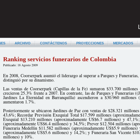
NES
ARCHIVO
CONTÁCTENOS
PROYECCIONES
MERCADOS
Ranking servicios funerarios de Colombia
Publicado: 18 Agosto 2009
En 2008, Coorserpark asumió el liderazgo al superar a Parques y Funerarias, 
distinguió por su dinamismo.
Las ventas de Coorserpark (Capillas de la Fe) sumaron $33.700 millones
crecieron 25.3% frente a 2007. En contraste, las de Parques y Funerarias ((
Jardines La Eternidad en Barranquilla) ascendieron a $30.960 millones
aumentaron 1.7%.
Posteriormente se ubicaron Jardines de Paz con ventas de $28.321 millon
43,6%; Recordar Previsión Exequial Total $17.599 millones (aproximadam
Exequial $13.210 millones (aproximadamente US$6.7 millones) y 47,1%;
(aproximadamente US$6.4 millones) y 34,5%; Prever $12.504 millones (ap
Funeraria Medellín $11.582 millones (aproximadamente US$5.9 millones) 
(aproximadamente US$5.6 millones) y 14,2%; y Funeraria San Vicente $10
millones) y 10%.