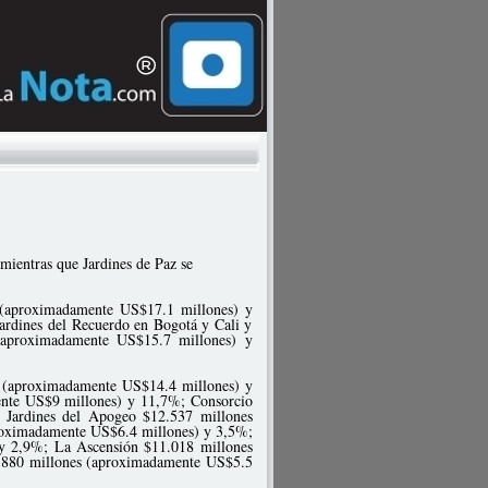
mientras que Jardines de Paz se
 (aproximadamente US$17.1 millones) y
Jardines del Recuerdo en Bogotá y Cali y
 (aproximadamente US$15.7 millones) y
es (aproximadamente US$14.4 millones) y
ente US$9 millones) y 11,7%; Consorcio
 Jardines del Apogeo $12.537 millones
roximadamente US$6.4 millones) y 3,5%;
y 2,9%; La Ascensión $11.018 millones
.880 millones (aproximadamente US$5.5