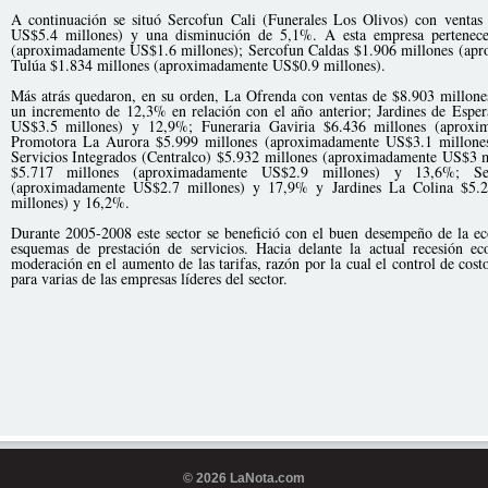
A continuación se situó Sercofun Cali (Funerales Los Olivos) con venta
US$5.4 millones) y una disminución de 5,1%. A esta empresa pertenece
(aproximadamente US$1.6 millones); Sercofun Caldas $1.906 millones (ap
Tulúa $1.834 millones (aproximadamente US$0.9 millones).
Más atrás quedaron, en su orden, La Ofrenda con ventas de $8.903 millon
un incremento de 12,3% en relación con el año anterior; Jardines de Esp
US$3.5 millones) y 12,9%; Funeraria Gaviria $6.436 millones (aprox
Promotora La Aurora $5.999 millones (aproximadamente US$3.1 millones
Servicios Integrados (Centralco) $5.932 millones (aproximadamente US$3 m
$5.717 millones (aproximadamente US$2.9 millones) y 13,6%; Se
(aproximadamente US$2.7 millones) y 17,9% y Jardines La Colina $5.
millones) y 16,2%.
Durante 2005-2008 este sector se benefició con el buen desempeño de la 
esquemas de prestación de servicios. Hacia delante la actual recesión 
moderación en el aumento de las tarifas, razón por la cual el control de cos
para varias de las empresas líderes del sector.
© 2026 LaNota.com