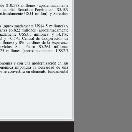
s de $10.578 millones (aproximadamente
 también Sercofun Pereira con $3.109
roximadamente US$1 millón), y Sercofun
es (aproximadamente US$4.5 millones) y
eranza $6.822 millones (aproximadamente
imadamente US$3.3 millones) y 14,1%;
) y –0,5%; Central de Cooperación de
illones) y 8%; Jardines de la Esperanza
rvicios San Pedro $5.264 millones
225 millones (aproximadamente US$2.7
economía y con una modernización en sus
económica impondrá la necesidad de una
tos se convertirá en elemento fundamental