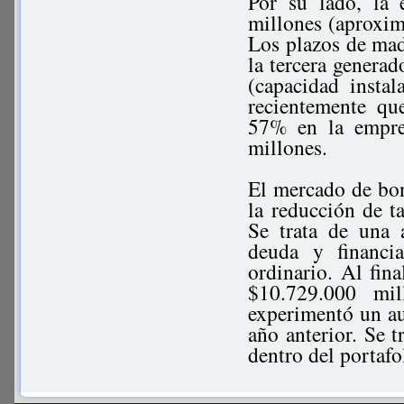
Por su lado, la 
millones (aproxi
Los plazos de madu
la tercera genera
(capacidad insta
recientemente qu
57% en la empres
millones.
El mercado de bo
la reducción de t
Se trata de una a
deuda y financi
ordinario. Al fin
$10.729.000 mi
experimentó un a
año anterior. Se t
dentro del portafo