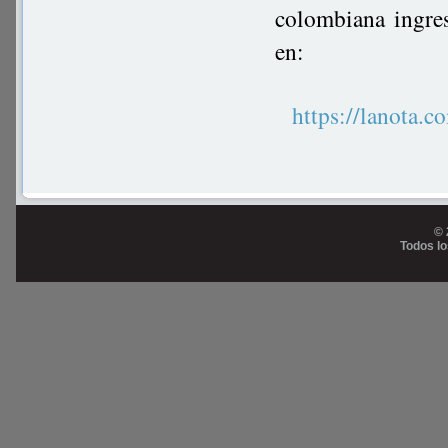
colombiana ingre
en:
https://lanot
© 
Todos l
Prog