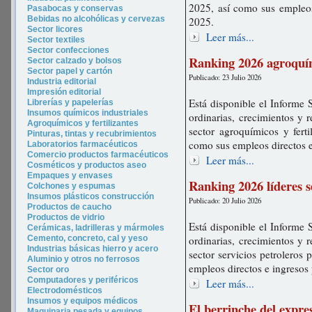
2025, así como sus empleos
Pasabocas y conservas
Bebidas no alcohólicas y cervezas
2025.
Sector licores
Leer más...
Sector tex
tiles
Sector confecciones
Ranking 2026 agroquím
Sector calzado y bolsos
Sector papel y cartón
Publicado: 23 Julio 2026
Industria editorial
Impresión editorial
Está disponible el Informe 
Librerías y papelerías
Insumos químicos industriales
ordinarias, crecimientos y 
Agroquímicos y fertilizantes
sector agroquímicos y ferti
Pinturas, tintas y recubrimientos
como sus empleos directos 
Laboratorios farmacéuticos
Comercio productos farmacéuticos
Leer más...
Cosméticos y productos aseo
Empaques y envases
Ranking 2026 líderes s
Colchones y espumas
Insumos plásticos construcción
Publicado: 20 Julio 2026
Productos de caucho
Productos de vidrio
Está disponible el Informe 
Cerámicas, ladrilleras y mármoles
Cemento, concreto, cal y yeso
ordinarias, crecimientos y 
Industrias básicas hierro y acero
sector servicios petroleros
Aluminio y otros no ferrosos
empleos directos e ingresos
Sector oro
Computadores y periféricos
Leer más...
Electrodomésticos
Insumos y equipos médicos
El berrinche del expre
Maquinaria pesada y equipos