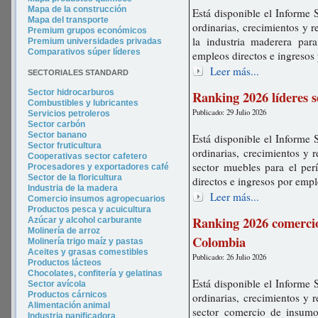
Mapa de la construcción
Está disponible el Informe 
Mapa del transporte
ordinarias, crecimientos y 
Premium grupos económicos
la industria maderera par
Premium universidades privadas
Comparativos súper líderes
empleos directos e ingresos
Leer más...
SECTORIALES STANDARD
Sector hidrocarburos
Ranking 2026 líderes 
Combustibles y lubricantes
Publicado: 29 Julio 2026
Servicios petroleros
Sector carbón
Sector banano
Está disponible el Informe 
Sector fruticultura
ordinarias, crecimientos y 
Cooperativas sector cafetero
sector muebles para el pe
Procesadores y exportadores café
Sector de la floricultura
directos e ingresos por emp
Industria de la madera
Leer más...
Comercio insumos agropecuarios
Productos pesca y acuicultura
Ranking 2026 comerci
Azúcar y alcohol carburante
Molinería de arroz
Colombia
Molinería trigo maíz y pastas
Aceites y grasas comestibles
Publicado: 26 Julio 2026
Productos lácteos
Chocolates, confitería y gelatinas
Está disponible el Informe 
Sector avícola
Productos cárnicos
ordinarias, crecimientos y 
Alimentación animal
sector comercio de insumo
Industria panificadora