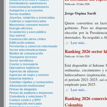
Distribuidores automotores
Publicado: 18 Julio 2026
Concesionarios automotores
Autopartes y accesorios
Jorge Ospina Sardi
Sector muebles
Joyerías, relojerías y esmeraldas
Cadenas y supermercados
Quiere convertirse en fac
Mayoristas consumo masivo
gobierno. Pero no dispone
Energía eléctrica
elección por la Presidenc
Acueductos y aseo público
Gas natural
derrotados. Su respaldo a Ab
Construcción obras civiles
Leer más...
Edificación urbana
Ferreterías y comercio relacionado
Ranking 2026 sector h
Sector telecomunicaciones
Medios de comunicación
Publicado: 16 Julio 2026
Transporte terrestre
Sector aerolíneas
Courier y mensajería
Está disponible el Informe 
Operadores logísticos
ordinarias, crecimientos y 
Agencias de aduanas
hidrocarburos (exploración, 
Agencias de viajes y turismo
In
dustria hotel
era
el período 2021-2025, así c
Comidas rápidas y restaurantes
empleado para 2025.
Alimentación institucional
Leer más...
Firmas de abogados
Firmas de auditoría e impuestos
Consultoría y soluciones TI
Ranking 2026 comercio
Contact centers y BPO
Colombia
Investigación mercados