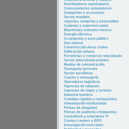
Distribuidores automotores
Concesionarios automotores
Autopartes y accesorios
Sector muebles
Joyerías, relojerías y esmeraldas
Cadenas y supermercados
Mayoristas consumo masivo
Energía eléctrica
Acueductos y aseo público
Gas natural
Construcción obras civiles
Edificación urbana
Ferreterías y comercio relacionado
Sector telecomunicaciones
Medios de comunicación
Transporte terrestre
Sector aerolíneas
Courier y mensajería
Operadores logísticos
Agencias de aduanas
Agencias de viajes y turismo
In
dustria hotel
era
Comidas rápidas y restaurantes
Alimentación institucional
Firmas de abogados
Firmas de auditoría e impuestos
Consultoría y soluciones TI
Contact centers y BPO
Investigación mercados