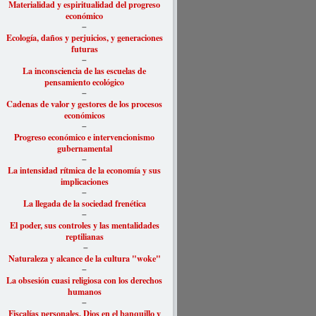
Materialidad y espiritualidad del progreso
económico
–
Ecología, daños y perjuicios, y generaciones
futuras
–
La inconsciencia de las escuelas de
pensamiento ecológico
–
Cadenas de valor y gestores de los procesos
económicos
–
Progreso económico e intervencionismo
gubernamental
–
La intensidad rítmica de la economía y sus
implicaciones
–
La llegada de la sociedad frenética
–
El poder, sus controles y las mentalidades
reptilianas
–
Naturaleza y alcance de la cultura "woke"
–
La obsesión cuasi religiosa con los derechos
humanos
–
Fiscalías personales, Dios en el banquillo y