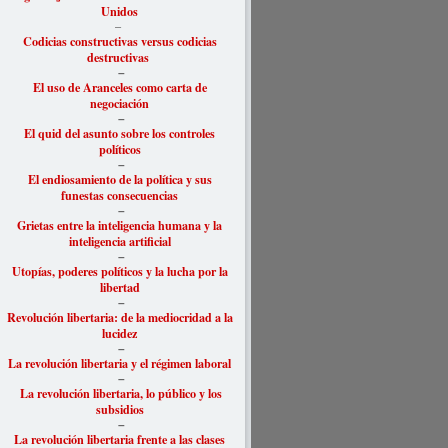
Unidos
–
Codicias constructivas versus codicias
destructivas
–
El uso de Aranceles como carta de
negociación
–
El quid del asunto sobre los controles
políticos
–
El endiosamiento de la política y sus
funestas consecuencias
–
Grietas entre la inteligencia humana y la
inteligencia artificial
–
Utopías, poderes políticos y la lucha por la
libertad
–
Revolución libertaria: de la mediocridad a la
lucidez
–
La revolución libertaria y el régimen laboral
–
La revolución libertaria, lo público y los
subsidios
–
La revolución libertaria frente a las clases