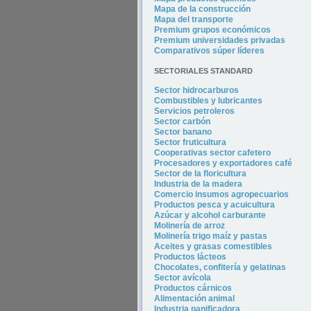
Mapa de la construcción
Mapa del transporte
Premium grupos económicos
Premium universidades privadas
Comparativos súper líderes
SECTORIALES STANDARD
Sector hidrocarburos
Combustibles y lubricantes
Servicios petroleros
Sector carbón
Sector banano
Sector fruticultura
Cooperativas sector cafetero
Procesadores y exportadores café
Sector de la floricultura
Industria de la madera
Comercio insumos agropecuarios
Productos pesca y acuicultura
Azúcar y alcohol carburante
Molinería de arroz
Molinería trigo maíz y pastas
Aceites y grasas comestibles
Productos lácteos
Chocolates, confitería y gelatinas
Sector avícola
Productos cárnicos
Alimentación animal
Industria panificadora