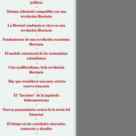
políticas
–
Sistema tributario compatible con una
revolución libertaria
–
La libertad cambiaria es clave en una
revolución libertaria
–
Fundamentos de una revolución económica
libertaria
–
El modelo consensual de los economistas
colombianos
–
Ciao neoliberalismo, hola revolución
libertaria
–
Hay que restablecer una muy estricta
reserva bancaria
–
El "fascismo" de la izquierda
latinoamericana
–
Nuevos pensamientos acerca de la teoría del
bienestar
–
El tiempo en las sociedades atrasadas,
contrastes y desafíos
–