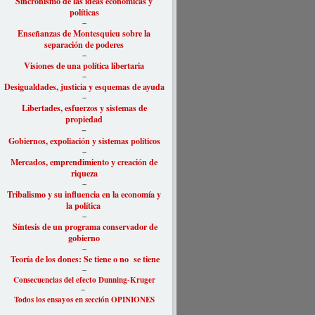
Sincronismo de las ideas económicas y
políticas
–
Enseñanzas de Montesquieu sobre la
separación de poderes
–
Visiones de una política libertaria
–
Desigu
aldades, justicia y esquemas de ayuda
–
Libertades, esfuerzos y sistemas de
propiedad
–
Gobiernos, expoliación y sistemas políticos
–
Mercados, emprendimiento y creación de
riqueza
–
Tribalismo y su influencia en la economía y
la política
–
Síntesis de un programa conservador de
gobierno
–
Teoría de los dones: Se tiene o no se tiene
–
Consecuencias del efecto Dunning-Kruger
–
Todos los ensayos en sección OPINIONES