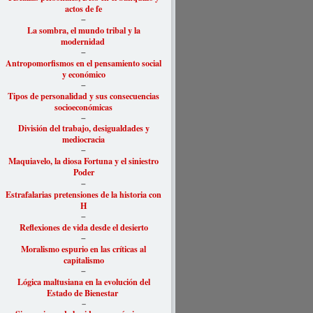
actos de fe
–
La sombra, el mundo tribal y la
modernidad
–
Antropomorfismos en el pensamiento social
y económico
–
Tipos de personalidad y sus consecuencias
socioeconómicas
–
División del trabajo, desigualdades y
mediocracia
–
Maquiavelo, la diosa Fortuna y el siniestro
Poder
–
Estrafalarias pretensiones de la historia con
H
–
Reflexiones de vida desde el desierto
–
Moralismo espurio en las críticas al
capitalismo
–
Lógica maltusiana en la evolución del
Estado de Bienestar
–