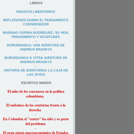
LIBROS
ENSAYOS LIBERTARIOS
–
REFLEXIONES SOBRE EL PENSAMIENTO
CONSERVADOR
–
MARIANO OSPINA RODRÍGUEZ: SU VIDA,
PENSAMIENTO Y VICISITUDES
–
BURUNDANGA: UNA AVENTURA DE
ANDRIUS BRASKYS
–
BURUNDANGA II: OTRA AVENTURA DE
ANDRIUS BRASKYS
–
HISTORIA DE AVENTURAS: LA CAJA DE
LAS JOYAS
ESCRITOS VARIOS
El mito de los consensos en la política
colombiana
–
El embeleco de los centristas frente a la
derecha
–
En Colombia el "
centro" ha sido y es parte
del problema
–
El gran ajuste macroeconómico de Estados