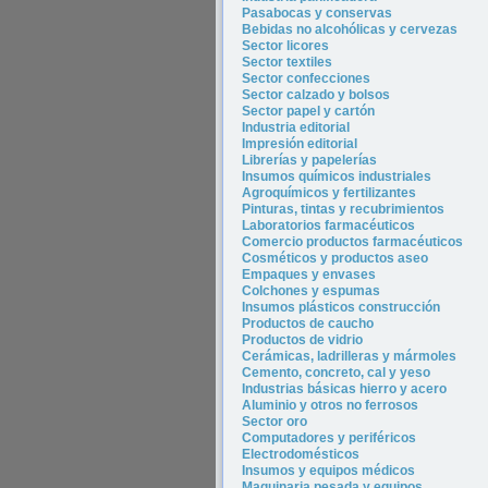
Pasabocas y conservas
Bebidas no alcohólicas y cervezas
Sector licores
Sector tex
tiles
Sector confecciones
Sector calzado y bolsos
Sector papel y cartón
Industria editorial
Impresión editorial
Librerías y papelerías
Insumos químicos industriales
Agroquímicos y fertilizantes
Pinturas, tintas y recubrimientos
Laboratorios farmacéuticos
Comercio productos farmacéuticos
Cosméticos y productos aseo
Empaques y envases
Colchones y espumas
Insumos plásticos construcción
Productos de caucho
Productos de vidrio
Cerámicas, ladrilleras y mármoles
Cemento, concreto, cal y yeso
Industrias básicas hierro y acero
Aluminio y otros no ferrosos
Sector oro
Computadores y periféricos
Electrodomésticos
Insumos y equipos médicos
Maquinaria pesada y equipos