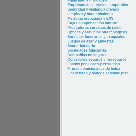
P
ublicidad y merca
deo
Empresas de servicios temporales
Seguridad y vigilancia privada
Limpieza y mantenimiento
Medicina prepagada y EPS
Cajas compensación familiar
Prestadoras servicios de salud
Ópticas y servicios oftalmológicos
Servicios funerarios y exequiales
Juegos de azar y apuestas
Sector bancario
Sociedades fiduciarias
Compañías de seguros
Corredores seguros y reaseguros
Fondos pensiones y cesantías
Firmas comisionistas de bolsa
Financieras y bancos segundo piso