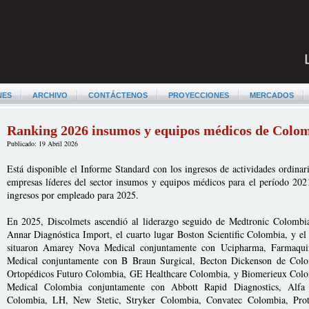
NES
ARCHIVO
CONTÁCTENOS
PROYECCIONES
MERCADOS
Ranking 2026 insumos y equipos médicos de Colo
Publicado: 19 Abril 2026
Está disponible el Informe Standard con los ingresos de actividades ordinar
empresas líderes del sector insumos y equipos médicos para el período 202
ingresos por empleado para 2025.
En 2025, Discolmets ascendió al liderazgo seguido de Medtronic Colombia
Annar Diagnóstica Import, el cuarto lugar Boston Scientific Colombia, y e
situaron Amarey Nova Medical conjuntamente con Ucipharma, Farmaqu
Medical conjuntamente con B Braun Surgical, Becton Dickenson de Col
Ortopédicos Futuro Colombia, GE Healthcare Colombia, y Biomerieux Colom
Medical Colombia conjuntamente con Abbott Rapid Diagnostics, Alf
Colombia, LH, New Stetic, Stryker Colombia, Convatec Colombia, Prot