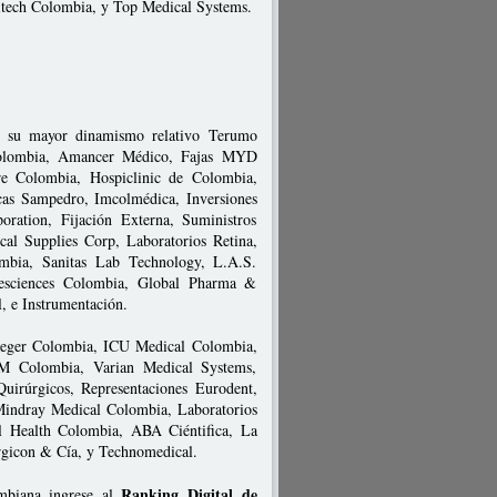
itech Colombia, y Top Medical Systems.
or su mayor dinamismo relativo Terumo
 Colombia, Amancer Médico, Fajas MYD
re Colombia, Hospiclinic de Colombia,
as Sampedro, Imcolmédica, Inversiones
ation, Fijación Externa, Suministros
al Supplies Corp, Laboratorios Retina,
bia, Sanitas Lab Technology, L.A.S.
esciences Colombia, Global Pharma &
, e Instrumentación.
raeger Colombia, ICU Medical Colombia,
M Colombia, Varian Medical Systems,
uirúrgicos, Representaciones Eurodent,
indray Medical Colombia, Laboratorios
l Health Colombia, ABA Ciéntifica, La
urgicon & Cía, y Technomedical.
Ranking Digital de
ombiana ingrese al