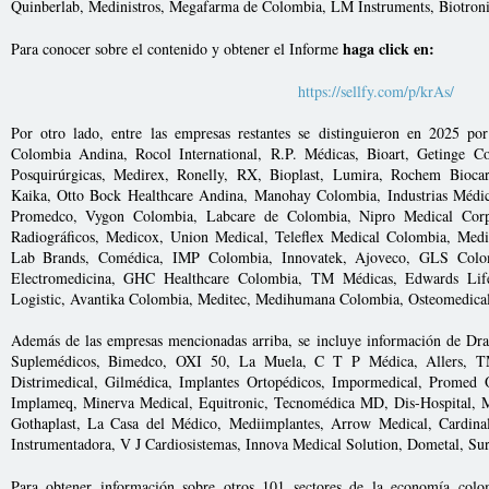
Quinberlab, Medinistros, Megafarma de Colombia, LM Instruments, Biotron
haga click en:
Para conocer sobre el contenido y obtener el Informe
https://sellfy.com/p/krAs/
Por otro lado, entre las empresas restantes se distinguieron en 2025 p
Colombia Andina, Rocol International, R.P. Médicas, Bioart, Getinge
Posquirúrgicas, Medirex, Ronelly, RX, Bioplast, Lumira, Rochem Bioca
Kaika, Otto Bock Healthcare Andina, Manohay Colombia, Industrias Médic
Promedco, Vygon Colombia, Labcare de Colombia, Nipro Medical Corpor
Radiográficos, Medicox, Union Medical, Teleflex Medical Colombia, Medic
Lab Brands, Comédica, IMP Colombia, Innovatek, Ajoveco, GLS Colom
Electromedicina, GHC Healthcare Colombia, TM Médicas, Edwards Lif
Logistic, Avantika Colombia, Meditec, Medihumana Colombia, Osteomedical
Además de las empresas mencionadas arriba, se incluye información de D
Suplemédicos, Bimedco, OXI 50, La Muela, C T P Médica, Allers, T
Distrimedical, Gilmédica, Implantes Ortopédicos, Impormedical, Promed Q
Implameq, Minerva Medical, Equitronic, Tecnomédica MD, Dis-Hospital, M
Gothaplast, La Casa del Médico, Mediimplantes, Arrow Medical, Cardina
Instrumentadora, V J Cardiosistemas, Innova Medical Solution, Dometal, S
Para obtener información sobre otros 101 sectores de la economía col