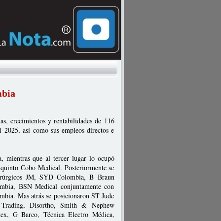
mbia
ias, crecimientos y rentabilidades de 116
1-2025, así como sus empleos directos e
, mientras que al tercer lugar lo ocupó
l quinto Cobo Medical. Posteriormente se
irúrgicos JM, SYD Colombia, B Braun
ombia, BSN Medical conjuntamente con
bia. Mas atrás se posicionaron ST Jude
a Trading, Disortho, Smith & Nephew
ex, G Barco, Técnica Electro Médica,