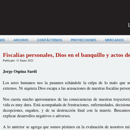
NES
ARCHIVO
CONTÁCTENOS
PROYECCIONES
MERCADOS
Fiscalías personales, Dios en el banquillo y actos de
Publicado: 31 Enero 2022
Jorge Ospina Sardi
Los seres humanos nos la pasamos echándole la culpa de lo malo que nos
externos. Ni siquiera Dios escapa a las acusaciones de nuestras fiscalías person
Nos cuesta mucho apersonarnos de las consecuencias de nuestras trayectori
vida es muy dura. Está acompañada de frustraciones, enfermedades, decisione
decepciones, engaños, y de su destrucción final con la muerte. Buscamo
explicar desarrollos negativos o adversos.
A lo anterior se agrega que somos pésimos en la evaluación de nosotros mi