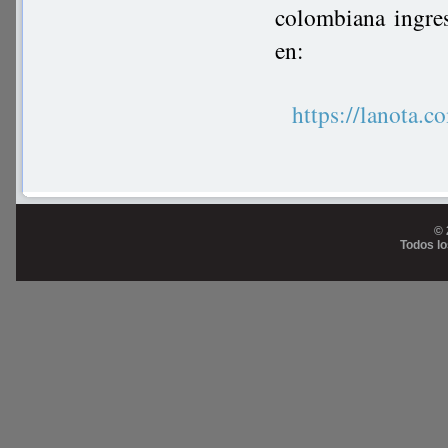
colombiana ingre
en:
https://lanot
© 
Todos l
Prog