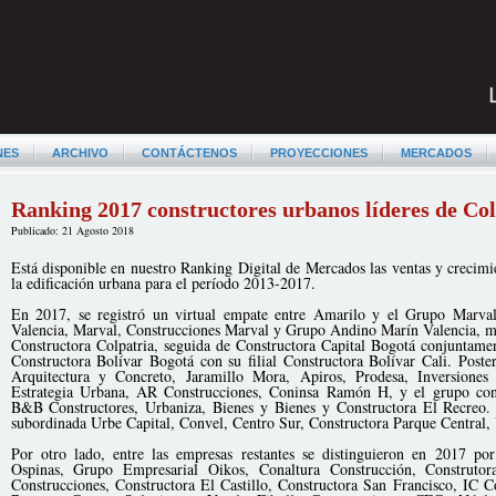
NES
ARCHIVO
CONTÁCTENOS
PROYECCIONES
MERCADOS
Ranking 2017 constructores urbanos líderes de Co
Publicado: 21 Agosto 2018
Está disponible en nuestro Ranking Digital de Mercados las ventas y crecimi
la edificación urbana para el período 2013-2017.
En 2017, se registró un virtual empate entre Amarilo y el Grupo Marva
Valencia, Marval, Construcciones Marval y Grupo Andino Marín Valencia, mie
Constructora Colpatria, seguida de Constructora Capital Bogotá conjuntame
Constructora Bolívar Bogotá con su filial Constructora Bolívar Cali. Poste
Arquitectura y Concreto, Jaramillo Mora, Apiros, Prodesa, Inversiones
Estrategia Urbana, AR Construcciones, Coninsa Ramón H, y el grupo co
B&B Constructores, Urbaniza, Bienes y Bienes y Constructora El Recreo. 
subordinada Urbe Capital, Convel, Centro Sur, Constructora Parque Central,
Por otro lado, entre las empresas restantes se distinguieron en 2017 p
Ospinas, Grupo Empresarial Oikos, Conaltura Construcción, Construtor
Construcciones, Constructora El Castillo, Constructora San Francisco, IC 