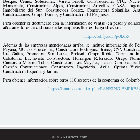
Bosque, Cemex Soluciones, Varela Fiholl, Construcciones CFC, Núcle
Monserrate, Constructora Alpes, Constructora Arrecifes, CASA, Ingen
Inmobiliario del Sur, Constructora Contex, Constructora Solanillas, A
Construcciones, Grupo Domus, y Constructora El Progreso.
Para obtener el documento con la información de ventas (en pesos y dólare
haga click en
años anteriores de cada una de las empresas líderes,
:
https://sellfy.com/p/Jk6R/
Además de las empresas mencionadas arriba, se incluye información de Fé
Puyana, MC Construcciones, Constructora Rodríguez Briñez, CNV Construcc
Las Galias, Promotora San Lucas, Proksol, Grupo Roble, Terranum Inv
Caledonia, Buenavista Constructora, Hormigón Reforzado, Grupo Norm
Consorcio Moreno Tafur, Constructora Los Mayales, Latco, Constructora B
Castaño Construcciones, Constructora Ingeniería, Ávila, Óptima Vivie
Constructora Experta, y Jardín.
Para obtener información sobre otros 110 sectores de la economía de Colom
https://lanota.com/index.php/RANKING-EMPRE
© 2026 LaNota.com