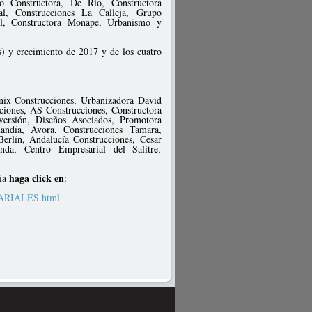
o Constructora, De Río, Constructora
al, Construcciones La Calleja, Grupo
sul, Constructora Monape, Urbanismo y
s) y crecimiento de 2017 y de los cuatro
nix Construcciones, Urbanizadora David
iones, AS Construcciones, Constructora
ersión, Diseños Asociados, Promotora
andía, Avora, Construcciones Tamara,
erlín, Andalucía Construcciones, Cesar
nda, Centro Empresarial del Salitre,
haga click en
bia
:
SARIALES.html