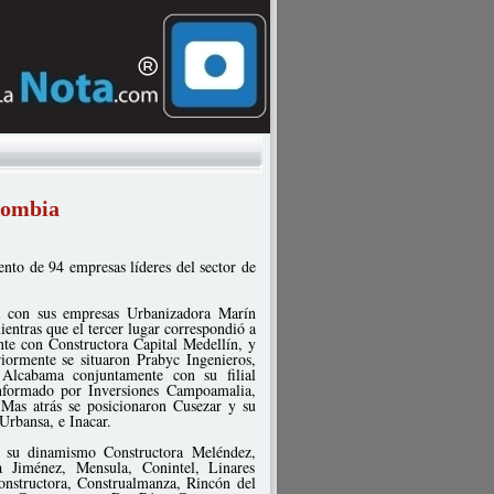
lombia
ento de 94 empresas líderes del sector de
l con sus empresas Urbanizadora Marín
ntras que el tercer lugar correspondió a
nte con Constructora Capital Medellín, y
riormente se situaron Prabyc Ingenieros,
 Alcabama conjuntamente con su filial
nformado por Inversiones Campoamalia,
Mas atrás se posicionaron Cusezar y su
 Urbansa, e Inacar.
or su dinamismo Constructora Meléndez,
a Jiménez, Mensula, Conintel, Linares
Constructora, Construalmanza, Rincón del