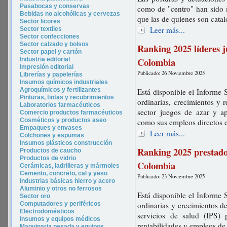
Pasabocas y conservas
como de "centro" han sido m
Bebidas no alcohólicas y cervezas
que las de quienes son cat
Sector licores
Leer más...
Sector tex
tiles
Sector confecciones
Sector calzado y bolsos
Ranking 2025 líderes j
Sector papel y cartón
Colombia
Industria editorial
Impresión editorial
Publicado: 26 Noviembre 2025
Librerías y papelerías
Insumos químicos industriales
Agroquímicos y fertilizantes
Está disponible el Informe 
Pinturas, tintas y recubrimientos
ordinarias, crecimientos y 
Laboratorios farmacéuticos
sector juegos de azar y a
Comercio productos farmacéuticos
Cosméticos y productos aseo
como sus empleos directos 
Empaques y envases
Leer más...
Colchones y espumas
Insumos plásticos construcción
Ranking 2025 prestador
Productos de caucho
Productos de vidrio
Colombia
Cerámicas, ladrilleras y mármoles
Cemento, concreto, cal y yeso
Publicado: 23 Noviembre 2025
Industrias básicas hierro y acero
Aluminio y otros no ferrosos
Está disponible el Informe 
Sector oro
Computadores y periféricos
ordinarias y crecimientos de
Electrodomésticos
servicios de salud (IPS)
Insumos y equipos médicos
rentabilidades y empleos de 
Maquinaria pesada y equipos