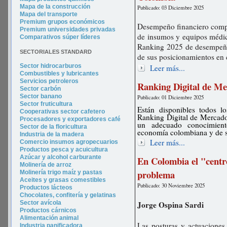
Mapa de la construcción
Publicado: 03 Diciembre 2025
Mapa del transporte
Premium grupos económicos
Desempeño financiero compar
Premium universidades privadas
de insumos y equipos médic
Comparativos súper líderes
Ranking 2025 de desempeño 
SECTORIALES STANDARD
de sus posicionamientos en
Sector hidrocarburos
Leer más...
Combustibles y lubricantes
Servicios petroleros
Ranking Digital de M
Sector carbón
Sector banano
Publicado: 01 Diciembre 2025
Sector fruticultura
Están disponibles todos lo
Cooperativas sector cafetero
Ranking Digital de Mercados
Procesadores y exportadores café
un adecuado conocimient
Sector de la floricultura
economía colombiana y de s
Industria de la madera
Leer más...
Comercio insumos agropecuarios
Productos pesca y acuicultura
Azúcar y alcohol carburante
En Colombia el "centro
Molinería de arroz
problema
Molinería trigo maíz y pastas
Aceites y grasas comestibles
Publicado: 30 Noviembre 2025
Productos lácteos
Chocolates, confitería y gelatinas
Sector avícola
Jorge Ospina Sardi
Productos cárnicos
Alimentación animal
Las posturas y actuaciones 
Industria panificadora