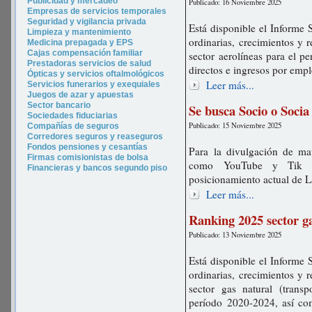
P
ublicidad y merca
deo
Publicado: 16 Noviembre 2025
Empresas de servicios temporales
Seguridad y vigilancia privada
Está disponible el Informe 
Limpieza y mantenimiento
ordinarias, crecimientos y 
Medicina prepagada y EPS
Cajas compensación familiar
sector aerolíneas para el 
Prestadoras servicios de salud
directos e ingresos por emp
Ópticas y servicios oftalmológicos
Leer más...
Servicios funerarios y exequiales
Juegos de azar y apuestas
Sector bancario
Se busca Socio o Socia
Sociedades fiduciarias
Publicado: 15 Noviembre 2025
Compañías de seguros
Corredores seguros y reaseguros
Fondos pensiones y cesantías
Para la divulgación de ma
Firmas comisionistas de bolsa
como YouTube y Tik T
Financieras y bancos segundo piso
posicionamiento actual de 
Leer más...
Ranking 2025 sector g
Publicado: 13 Noviembre 2025
Está disponible el Informe 
ordinarias, crecimientos y 
sector gas natural (transp
período 2020-2024, así co