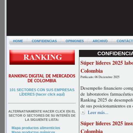
HOME
CONFIDENCIAS
OPINIONES
ARCHIVO
CONTÁC
CONFIDENCIA
Súper líderes 2025 lab
Colombia
RANKING DIGITAL DE MERCADOS
Publicado: 06 Diciembre 2025
DE COLOMBIA
Desempeño financiero compar
101 SECTORES CON SUS EMPRESAS
de laboratorios farmacéuti
LÍDERES (hacer click aquí)
Ranking 2025 de desempeño 
––––––––––––––––––––––––––––––––––––––
de sus posicionamientos en 
Leer más...
ALTERNATIVAMENTE HACER CLICK EN EL
SECTOR O SECTORES DE SU INTERÉS DE
LA SIGUIENTE LISTA:
Súper líderes 2025 in
Mapa productos alimenticios
Colombia
Mapa productos químicos