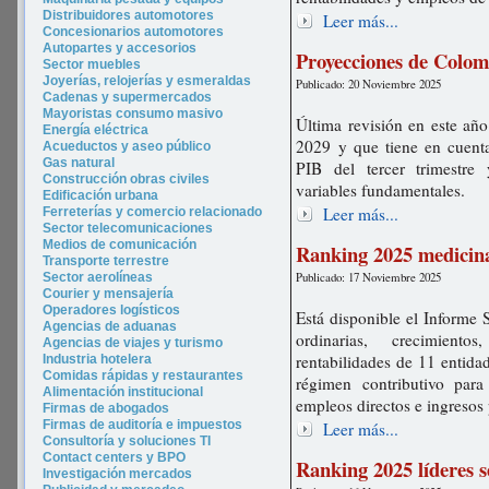
Distribuidores automotores
Leer más...
Concesionarios automotores
Autopartes y accesorios
Proyecciones de Colom
Sector muebles
Joyerías, relojerías y esmeraldas
Publicado: 20 Noviembre 2025
Cadenas y supermercados
Mayoristas consumo masivo
Última revisión en este añ
Energía eléctrica
2029 y que tiene en cuenta
Acueductos y aseo público
Gas natural
PIB del tercer trimestre
Construcción obras civiles
variables fundamentales.
Edificación urbana
Leer más...
Ferreterías y comercio relacionado
Sector telecomunicaciones
Medios de comunicación
Ranking 2025 medicin
Transporte terrestre
Publicado: 17 Noviembre 2025
Sector aerolíneas
Courier y mensajería
Operadores logísticos
Está disponible el Informe 
Agencias de aduanas
ordinarias, crecimient
Agencias de viajes y turismo
rentabilidades de 11 entid
In
dustria hotel
era
Comidas rápidas y restaurantes
régimen contributivo par
Alimentación institucional
empleos directos e ingresos
Firmas de abogados
Firmas de auditoría e impuestos
Leer más...
Consultoría y soluciones TI
Contact centers y BPO
Ranking 2025 líderes s
Investigación mercados