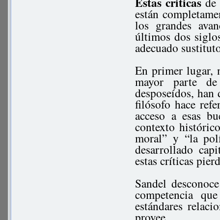
Estas críticas
de 
están completame
los grandes avan
últimos dos siglo
adecuado sustituto
En primer lugar, 
mayor parte de
desposeídos, han d
filósofo hace ref
acceso a esas bu
contexto históric
moral” y “la pol
desarrollado cap
estas críticas pier
Sandel desconoce
competencia que 
estándares relaci
provee.