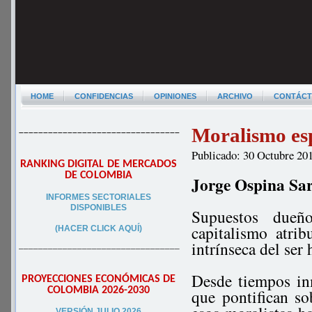
HOME
CONFIDENCIAS
OPINIONES
ARCHIVO
CONTÁC
Moralismo espu
–––––––––––––––––––––––––––––––––
Publicado: 30 Octubre 20
RANKING DIGITAL DE MERCADOS
DE COLOMBIA
Jorge Ospina Sa
INFORMES SECTORIALES
DISPONIBLES
Supuestos dueñ
capitalismo atrib
(HACER CLICK AQUÍ)
intrínseca del ser
–––––––––––––––––––––––––––––––––
Desde tiempos in
PROYECCIONES ECONÓMICAS DE
COLOMBIA 2026-2030
que pontifican s
VERSIÓN JULIO 2026