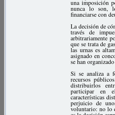
una imposición po
nunca lo son, l
financiarse con de
La decisión de cóm
través de impu
arbitrariamente po
que se trata de g
las urnas es alta
asignado en conco
se han organizado 
Si se analiza a 
recursos público
distribuirlos en
participar en 
características di
perjuicio de un
voluntario: no lo 
es la decisión capr