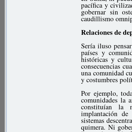
pacífica y civili
gobernar sin ost
caudillismo omnip
Relaciones de de
Sería iluso pensa
países y comunid
históricas y cult
consecuencias cuan
una comunidad cuan
y costumbres polít
Por ejemplo, tod
comunidades la a
constituían la 
implantación de
sistemas descentr
quimera. Ni gober