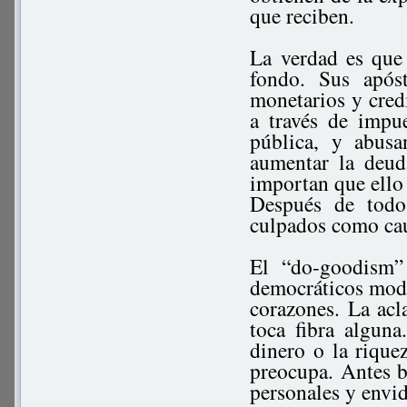
que reciben.
La verdad es que 
fondo. Sus após
monetarios y credi
a través de impu
pública, y abus
aumentar la deud
importan que ello
Después de todo
culpados como cau
El “do-goodism” 
democráticos moder
corazones. La acl
toca fibra algun
dinero o la rique
preocupa. Antes b
personales y envi