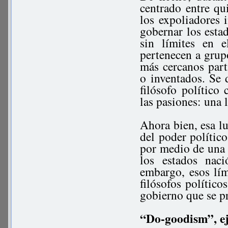
centrado entre qu
los expoliadores 
gobernar los esta
sin límites en e
pertenecen a grup
más cercanos parti
o inventados. Se 
filósofo político
las pasiones: una l
Ahora bien, esa l
del poder político
por medio de una p
los estados nació
embargo, esos lím
filósofos político
gobierno que se p
“Do-goodism”, ej