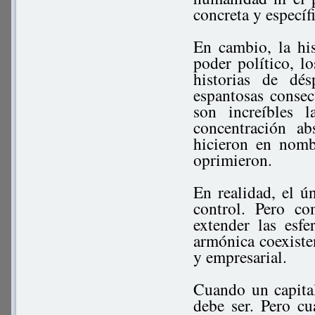
concreta y específ
En cambio, la hi
poder político, lo
historias de dé
espantosas conse
son increíbles 
concentración a
hicieron en nomb
oprimieron.
En realidad, el ún
control. Pero c
extender las esf
armónica coexisten
y empresarial.
Cuando un capital
debe ser. Pero c