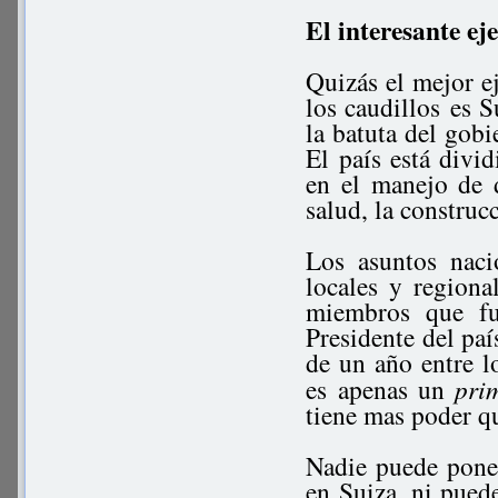
El interesante ej
Quizás el mejor e
los caudillos es S
la batuta del gobi
El país está div
en el manejo de d
salud, la construcc
Los asuntos naci
locales y regiona
miembros que fu
Presidente del pa
de un año entre l
es apenas un
pri
tiene mas poder q
Nadie puede poner
en Suiza, ni puede