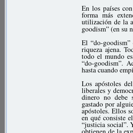
En los países con
forma más exten
utilización de la
goodism” (en su 
El “do-goodism” e
riqueza ajena. T
todo el mundo es 
“do-goodism”. Ad
hasta cuando empie
Los apóstoles de
liberales y democ
dinero no debe 
gastado por algui
apóstoles. Ellos s
en qué consiste el
“justicia social”.
obtienen de la exp