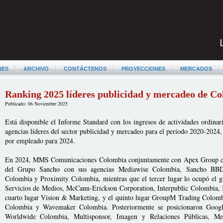
NES
ARCHIVO
CONTÁCTENOS
PROYECCIONES
MERCADOS
Ranking 2025 líderes publicidad y mercadeo de C
Publicado: 06 Noviembre 2025
Está disponible el Informe Standard con los ingresos de actividades ordinar
agencias líderes del sector publicidad y mercadeo para el período 2020-2024,
por empleado para 2024.
En 2024, MMS Comunicaciones Colombia conjuntamente con Apex Group con
del Grupo Sancho con sus agencias Mediawise Colombia, Sancho 
Colombia y Proximity Colombia, mientras que el tercer lugar lo ocupó el
Servicios de Medios, McCann-Erickson Corporation, Interpublic Colombia,
cuarto lugar Vision & Marketing, y el quinto lugar GroupM Trading Colo
Colombia y Wavemaker Colombia. Posteriormente se posicionaron Go
Worldwide Colombia, Multisponsor, Imagen y Relaciones Públicas, Me