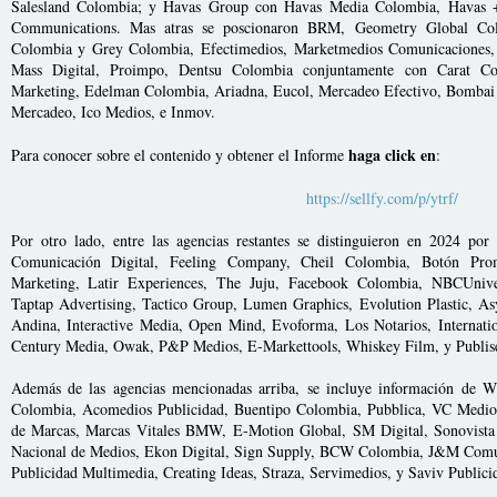
Salesland Colombia; y Havas Group con Havas Media Colombia, Havas 
Communications. Mas atras se poscionaron BRM, Geometry Global C
Colombia y Grey Colombia, Efectimedios, Marketmedios Comunicaciones
Mass Digital, Proimpo, Dentsu Colombia conjuntamente con Carat Co
Marketing, Edelman Colombia, Ariadna, Eucol, Mercadeo Efectivo, Bombai 
Mercadeo, Ico Medios, e Inmov.
haga click en
Para conocer sobre el contenido y obtener el Informe
:
https://sellfy.com/p/ytrf/
Por otro lado, entre las agencias restantes se distinguieron en 2024 p
Comunicación Digital, Feeling Company, Cheil Colombia, Botón Prom
Marketing, Latir Experiences, The Juju, Facebook Colombia, NBCUniver
Taptap Advertising, Tactico Group, Lumen Graphics, Evolution Plastic, A
Andina, Interactive Media, Open Mind, Evoforma, Los Notarios, Internat
Century Media, Owak, P&P Medios, E-Markettools, Whiskey Film, y Publis
Además de las agencias mencionadas arriba, se incluye información de
Colombia, Acomedios Publicidad, Buentipo Colombia, Pubblica, VC Medi
de Marcas, Marcas Vitales BMW, E-Motion Global, SM Digital, Sonovista
Nacional de Medios, Ekon Digital, Sign Supply, BCW Colombia, J&M Comun
Publicidad Multimedia, Creating Ideas, Straza, Servimedios, y Saviv Public