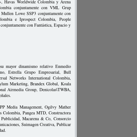
+, Havas Worldwide Colombia y Arena
olombia conjuntamente con VML Grup
, Mullen Lowe SSP3 conjuntamente con
lombia e Iprospect Colombia, People
conjuntamente con Fantástica, Espacio y
or su mayor dinamismo relativo Enmedio
o, Estrella Grupo Empresarial, Bull
sal Networks International Colombia,
sylum Marketing, Brandex Global, Koala
ional Airmedia Group, Denicolas\TWBA,
eñales.
 WPP Media Management, Ogilvy Mather
os Colombia, Pangea MTD, Constructora
 Publicidad, Macarena & Co, Consorcio
icaciones, Suimagen Creativa, Publicar
idad.