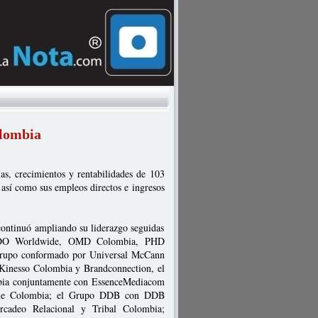
olombia
ias, crecimientos y rentabilidades de 103
 así como sus empleos directos e ingresos
tinuó ampliando su liderazgo seguidas
BBDO Worldwide, OMD Colombia, PHD
 grupo conformado por Universal McCann
 Kinesso Colombia y Brandconnection, el
mbia conjuntamente con EssenceMediacom
ogle Colombia; el Grupo DDB con DDB
rcadeo Relacional y Tribal Colombia;