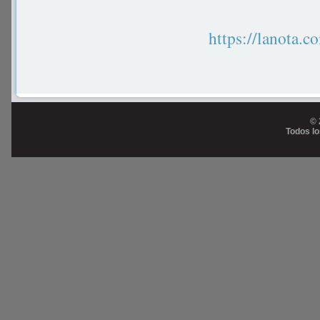
https://lanot
© 
Todos l
Prog