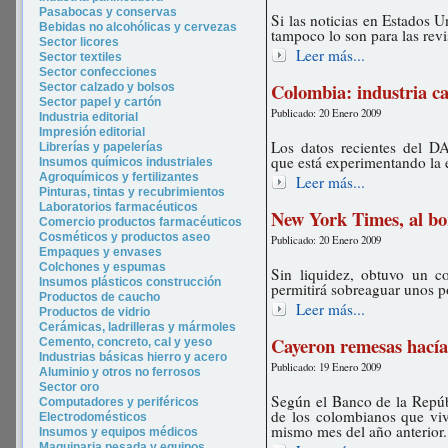
Pasabocas y conservas
Si las noticias en Estados 
Bebidas no alcohólicas y cervezas
tampoco lo son para las revi
Sector licores
Leer más...
Sector tex
tiles
Sector confecciones
Colombia: industria c
Sector calzado y bolsos
Sector papel y cartón
Publicado: 20 Enero 2009
Industria editorial
Impresión editorial
Los datos recientes del D
Librerías y papelerías
que está experimentando la
Insumos químicos industriales
Agroquímicos y fertilizantes
Leer más...
Pinturas, tintas y recubrimientos
Laboratorios farmacéuticos
New York Times, al bo
Comercio productos farmacéuticos
Cosméticos y productos aseo
Publicado: 20 Enero 2009
Empaques y envases
Colchones y espumas
Sin liquidez, obtuvo un c
Insumos plásticos construcción
permitirá sobreaguar unos 
Productos de caucho
Leer más...
Productos de vidrio
Cerámicas, ladrilleras y mármoles
Cayeron remesas hací
Cemento, concreto, cal y yeso
Industrias básicas hierro y acero
Publicado: 19 Enero 2009
Aluminio y otros no ferrosos
Sector oro
Según el Banco de la Repúb
Computadores y periféricos
de los colombianos que viv
Electrodomésticos
mismo mes del año anterior.
Insumos y equipos médicos
Maquinaria pesada y equipos