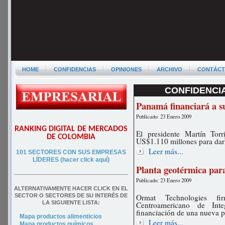
HOME
CONFIDENCIAS
OPINIONES
ARCHIVO
CONTÁC
CONFIDENCIA
Panamá financiará a s
Publicado: 23 Enero 2009
RANKING DIGITAL DE MERCADOS
El presidente Martín Tor
DE COLOMBIA
US$1.110 millones para darle
Leer más...
101 SECTORES CON SUS EMPRESAS
LÍDERES (hacer click aquí)
Planta geotérmica par
––––––––––––––––––––––––––––––––––––––
Publicado: 23 Enero 2009
ALTERNATIVAMENTE HACER CLICK EN EL
SECTOR O SECTORES DE SU INTERÉS DE
Ormat Technologies f
LA SIGUIENTE LISTA:
Centroamericano de Int
financiación de una nueva p
Mapa productos alimenticios
Leer más...
Mapa productos químicos