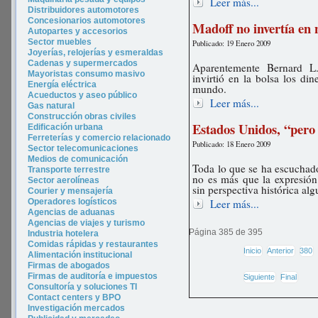
Leer más...
Distribuidores automotores
Concesionarios automotores
Madoff no invertía en
Autopartes y accesorios
Sector muebles
Publicado: 19 Enero 2009
Joyerías, relojerías y esmeraldas
Cadenas y supermercados
Aparentemente Bernard L.
Mayoristas consumo masivo
invirtió en la bolsa los din
Energía eléctrica
mundo.
Acueductos y aseo público
Leer más...
Gas natural
Construcción obras civiles
Estados Unidos, “pero 
Edificación urbana
Ferreterías y comercio relacionado
Publicado: 18 Enero 2009
Sector telecomunicaciones
Medios de comunicación
Toda lo que se ha escuchad
Transporte terrestre
no es más que la expresió
Sector aerolíneas
sin perspectiva histórica alg
Courier y mensajería
Operadores logísticos
Leer más...
Agencias de aduanas
Agencias de viajes y turismo
Página 385 de 395
In
dustria hotel
era
Comidas rápidas y restaurantes
Inicio
Anterior
380
Alimentación institucional
Firmas de abogados
Firmas de auditoría e impuestos
Siguiente
Final
Consultoría y soluciones TI
Contact centers y BPO
Investigación mercados