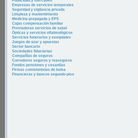
P
ublicidad y merca
deo
Empresas de servicios temporales
Seguridad y vigilancia privada
Limpieza y mantenimiento
Medicina prepagada y EPS
Cajas compensación familiar
Prestadoras servicios de salud
Ópticas y servicios oftalmológicos
Servicios funerarios y exequiales
Juegos de azar y apuestas
Sector bancario
Sociedades fiduciarias
Compañías de seguros
Corredores seguros y reaseguros
Fondos pensiones y cesantías
Firmas comisionistas de bolsa
Financieras y bancos segundo piso