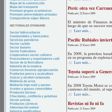
Mapa de la construcción
Perú: otra vez Carranz
Mapa del transporte
Premium grupos económicos
Publicado: 22 Enero 2009
Premium universidades privadas
Comparativos súper líderes
El ministro de Finanzas d
luego de que su sucesor ren
SECTORIALES STANDARD
Leer más...
Sector hidrocarburos
Combustibles y lubricantes
Pacific Rubiales invie
Servicios petroleros
Sector carbón
Publicado: 22 Enero 2009
Sector banano
Sector fruticultura
En 2009, la petrolera basa
Cooperativas sector cafetero
en su programa de exploraci
Procesadores y exportadores café
Leer más...
Sector de la floricultura
Industria de la madera
Toyota superó a Gener
Comercio insumos agropecuarios
Productos pesca y acuicultura
Publicado: 21 Enero 2009
Azúcar y alcohol carburante
Molinería de arroz
En 2008 Toyota Motor se co
Molinería trigo maíz y pastas
camiones del mundo, al sup
Aceites y grasas comestibles
Productos lácteos
Leer más...
Chocolates, confitería y gelatinas
Sector avícola
Revistas ni fu ni fa
Productos cárnicos
Alimentación animal
Publicado: 21 Enero 2009
Industria panificadora