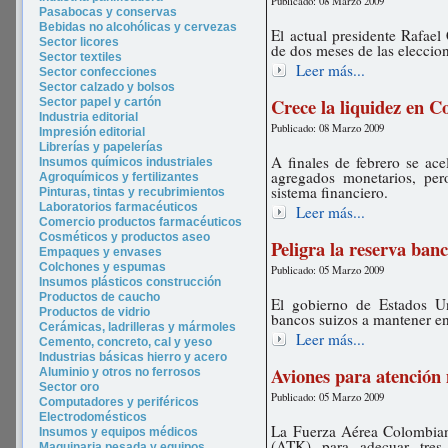
Publicado: 08 Marzo 2009
Pasabocas y conservas
Bebidas no alcohólicas y cervezas
El actual presidente Rafael
Sector licores
de dos meses de las eleccion
Sector tex
tiles
Leer más...
Sector confecciones
Sector calzado y bolsos
Crece la liquidez en 
Sector papel y cartón
Industria editorial
Publicado: 08 Marzo 2009
Impresión editorial
Librerías y papelerías
A finales de febrero se ace
Insumos químicos industriales
agregados monetarios, pero
Agroquímicos y fertilizantes
sistema financiero.
Pinturas, tintas y recubrimientos
Laboratorios farmacéuticos
Leer más...
Comercio productos farmacéuticos
Cosméticos y productos aseo
Peligra la reserva banc
Empaques y envases
Colchones y espumas
Publicado: 05 Marzo 2009
Insumos plásticos construcción
Productos de caucho
El gobierno de Estados Un
Productos de vidrio
bancos suizos a mantener en 
Cerámicas, ladrilleras y mármoles
Leer más...
Cemento, concreto, cal y yeso
Industrias básicas hierro y acero
Aviones para atención
Aluminio y otros no ferrosos
Sector oro
Publicado: 05 Marzo 2009
Computadores y periféricos
Electrodomésticos
La Fuerza Aérea Colombian
Insumos y equipos médicos
(ATK) para adecuar tres
Maquinaria pesada y equipos