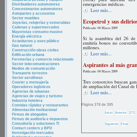
emergencias médicas.
Distribuidores automotores
Concesionarios automotores
Leer más...
Autopartes y accesorios
Sector muebles
Ecopetrol y sus deliri
Joyerías, relojerías y esmeraldas
Cadenas y supermercados
Publicado: 04 Marzo 2009
Mayoristas consumo masivo
Energía eléctrica
Si la asamblea del 26 de
Acueductos y aseo público
emitiría bonos no converti
Gas natural
millones.
Construcción obras civiles
Leer más...
Edificación urbana
Ferreterías y comercio relacionado
Aspirantes al más gra
Sector telecomunicaciones
Medios de comunicación
Publicado: 04 Marzo 2009
Transporte terrestre
Sector aerolíneas
Tres consorcios buscan gana
Courier y mensajería
de ampliación del Canal de
Operadores logísticos
Agencias de aduanas
Leer más...
Agencias de viajes y turismo
In
dustria hotel
era
Página 378 de 395
Comidas rápidas y restaurantes
Alimentación institucional
Inicio
Anterior
373
Firmas de abogados
Firmas de auditoría e impuestos
Consultoría y soluciones TI
Siguiente
Final
Contact centers y BPO
Investigación mercados