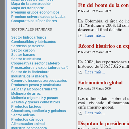
Fin del boom de la con
Mapa de la construcción
Mapa del transporte
Publicado: 09 Marzo 2009
Premium grupos económicos
Premium universidades privadas
En Colombia, el área de li
Comparativos súper líderes
11,7% durante 2008. El com
descenso al final del año.
SECTORIALES STANDARD
Leer más...
Sector hidrocarburos
Combustibles y lubricantes
Récord histórico en ex
Servicios petroleros
Sector carbón
Publicado: 09 Marzo 2009
Sector banano
Sector fruticultura
En 2008, las exportaciones 
Cooperativas sector cafetero
histórico de US$37.626 mil
Procesadores y exportadores café
Leer más...
Sector de la floricultura
Industria de la madera
Enfriamiento global
Comercio insumos agropecuarios
Productos pesca y acuicultura
Publicado: 08 Marzo 2009
Azúcar y alcohol carburante
Molinería de arroz
Los últimos datos sobre el 
Molinería trigo maíz y pastas
está viviendo últimame
Aceites y grasas comestibles
enfriamiento global.
Productos lácteos
Chocolates, confitería y gelatinas
Leer más...
Sector avícola
Productos cárnicos
Disputan la presidenc
Alimentación animal
Industria panificadora