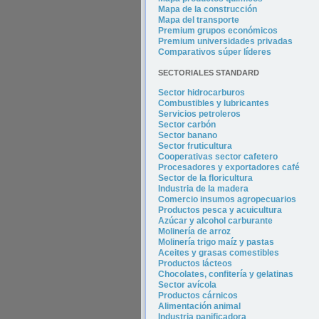
Mapa de la construcción
Mapa del transporte
Premium grupos económicos
Premium universidades privadas
Comparativos súper líderes
SECTORIALES STANDARD
Sector hidrocarburos
Combustibles y lubricantes
Servicios petroleros
Sector carbón
Sector banano
Sector fruticultura
Cooperativas sector cafetero
Procesadores y exportadores café
Sector de la floricultura
Industria de la madera
Comercio insumos agropecuarios
Productos pesca y acuicultura
Azúcar y alcohol carburante
Molinería de arroz
Molinería trigo maíz y pastas
Aceites y grasas comestibles
Productos lácteos
Chocolates, confitería y gelatinas
Sector avícola
Productos cárnicos
Alimentación animal
Industria panificadora