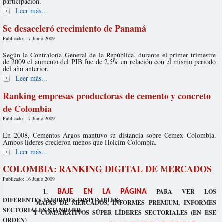
participación.
Leer más...
Se desaceleró crecimiento de Panamá
Publicado: 17 Junio 2009
Según la Contraloría General de la República, durante el primer trimestre
de 2009 el aumento del PIB fue de 2,5% en relación con el mismo periodo
del año anterior.
Leer más...
Ranking empresas productoras de cemento y concreto
de Colombia
Publicado: 17 Junio 2009
En 2008, Cementos Argos mantuvo su distancia sobre Cemex Colombia.
Ambos líderes crecieron menos que Holcim Colombia.
Leer más...
COLOMBIA: RANKING DIGITAL DE MERCADOS
Publicado: 16 Junio 2009
1
.
PARA VER LOS
BAJE EN LA PÁGINA
DIFERENTES INFORMES DISPONIBLES:
MAPAS DE MERCADOS, INFORMES PREMIUM, INFORMES
SECTORIALES STANDARD,
Y COMPARATIVOS SÚPER LÍDERES SECTORIALES (EN ESE
ORDEN)