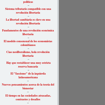
políticas
–
Sistema tributario compatible con una
revolución libertaria
–
La libertad cambiaria es clave en una
revolución libertaria
–
Fundamentos de una revolución económica
libertaria
–
El modelo consensual de los economistas
colombianos
–
Ciao neoliberalismo, hola revolución
libertaria
–
Hay que restablecer una muy estricta
reserva bancaria
–
El "fascismo" de la izquierda
latinoamericana
–
Nuevos pensamientos acerca de la teoría del
bienestar
–
El tiempo en las sociedades atrasadas,
contrastes y desafíos
–