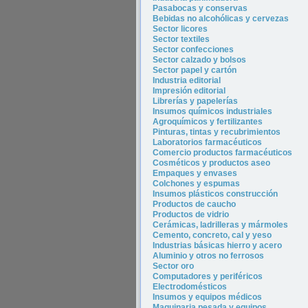
Pasabocas y conservas
Bebidas no alcohólicas y cervezas
Sector licores
Sector tex
tiles
Sector confecciones
Sector calzado y bolsos
Sector papel y cartón
Industria editorial
Impresión editorial
Librerías y papelerías
Insumos químicos industriales
Agroquímicos y fertilizantes
Pinturas, tintas y recubrimientos
Laboratorios farmacéuticos
Comercio productos farmacéuticos
Cosméticos y productos aseo
Empaques y envases
Colchones y espumas
Insumos plásticos construcción
Productos de caucho
Productos de vidrio
Cerámicas, ladrilleras y mármoles
Cemento, concreto, cal y yeso
Industrias básicas hierro y acero
Aluminio y otros no ferrosos
Sector oro
Computadores y periféricos
Electrodomésticos
Insumos y equipos médicos
Maquinaria pesada y equipos