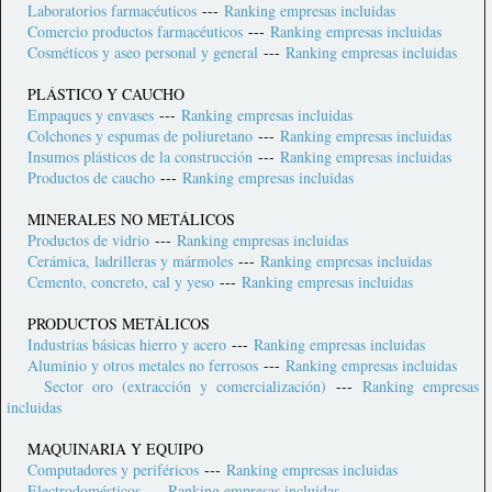
Laboratorios farmacéuticos
---
Ranking empresas incluidas
Comercio productos farmacéuticos
---
Ranking empresas incluidas
Cosméticos y aseo personal y general
---
Ranking empresas incluidas
PLÁSTICO Y CAUCHO
Empaques y envases
---
Ranking empresas incluidas
Colchones y espumas de poliuretano
---
Ranking empresas incluidas
Insumos plásticos de la construcción
---
Ranking empresas incluidas
Productos de caucho
---
Ranking empresas incluidas
MINERALES NO METÁLICOS
Productos de vidrio
---
Ranking empresas incluidas
Cerámica, ladrilleras y mármoles
---
Ranking empresas incluidas
Cemento, concreto, cal y yeso
---
Ranking empresas incluidas
PRODUCTOS METÁLICOS
Industrias básicas hierro y acero
---
Ranking empresas incluidas
Aluminio y otros metales no ferrosos
---
Ra
nking empresas inclui
das
Sector oro (extracción y comercialización)
---
Ranking empresas
incluidas
MAQUINARIA Y EQUIPO
Computadores y periféricos
---
Ranking empresas incluidas
Electrodomésticos
---
Ranking empresas incluidas