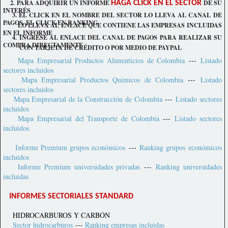
2. PARA ADQUIRIR UN INFORME
DE SU
HAGA CLICK EN EL SECTOR
INTERÉS
3. EL CLICK EN EL NOMBRE DEL SECTOR LO LLEVA AL CANAL DE
PAGOS. EL CLICK EN RANKING
LO LLEVA AL ENLACE QUE CONTIENE LAS EMPRESAS INCLUIDAS
EN EL INFORME
4. INGRESE AL ENLACE DEL CANAL DE PAGOS PARA REALIZAR SU
COMPRA DIRECTAMENTE
CON TARJETA DE CRÉDITO O POR MEDIO DE PAYPAL
Mapa Empresarial Productos Alimenticios de Colombia
---
Listado
sectores incluidos
Mapa Empresarial Productos Químicos de Colombia
---
Listado
sectores incluidos
Mapa Empresarial de la Construcción de Colombia
---
Listado sectores
incluidos
Mapa Empresarial del Transporte de Colombia
---
Listado sectores
incluidos
Informe Premium grupos económicos
---
Ranking grupos económicos
incluidos
Informe Premium universidades privadas
---
Ranking universidades
incluidas
INFORMES SECTORIALES STANDARD
HIDROCARBUROS Y CARBÓN
Sector hidrocarburos
---
Ranking empresas incluidas