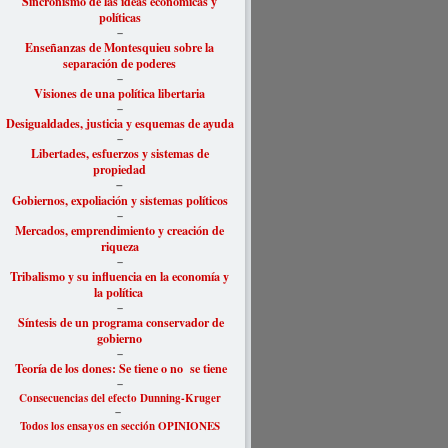
Sincronismo de las ideas económicas y
políticas
–
Enseñanzas de Montesquieu sobre la
separación de poderes
–
Visiones de una política libertaria
–
Desigu
aldades, justicia y esquemas de ayuda
–
Libertades, esfuerzos y sistemas de
propiedad
–
Gobiernos, expoliación y sistemas políticos
–
Mercados, emprendimiento y creación de
riqueza
–
Tribalismo y su influencia en la economía y
la política
–
Síntesis de un programa conservador de
gobierno
–
Teoría de los dones: Se tiene o no se tiene
–
Consecuencias del efecto Dunning-Kruger
–
Todos los ensayos en sección OPINIONES