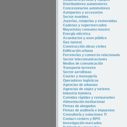
Distribuidores automotores
Concesionarios automotores
Autopartes y accesorios
Sector muebles
Joyerías, relojerías y esmeraldas
Cadenas y supermercados
Mayoristas consumo masivo
Energía eléctrica
Acueductos y aseo público
Gas natural
Construcción obras civiles
Edificación urbana
Ferreterías y comercio relacionado
Sector telecomunicaciones
Medios de comunicación
Transporte terrestre
Sector aerolíneas
Courier y mensajería
Operadores logísticos
Agencias de aduanas
Agencias de viajes y turismo
In
dustria hotel
era
Comidas rápidas y restaurantes
Alimentación institucional
Firmas de abogados
Firmas de auditoría e impuestos
Consultoría y soluciones TI
Contact centers y BPO
Investigación mercados