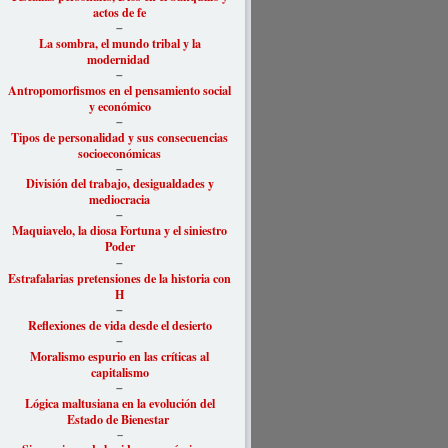
actos de fe
–
La sombra, el mundo tribal y la
modernidad
–
Antropomorfismos en el pensamiento social
y económico
–
Tipos de personalidad y sus consecuencias
socioeconómicas
–
División del trabajo, desigualdades y
mediocracia
–
Maquiavelo, la diosa Fortuna y el siniestro
Poder
–
Estrafalarias pretensiones de la historia con
H
–
Reflexiones de vida desde el desierto
–
Moralismo espurio en las críticas al
capitalismo
–
Lógica maltusiana en la evolución del
Estado de Bienestar
–