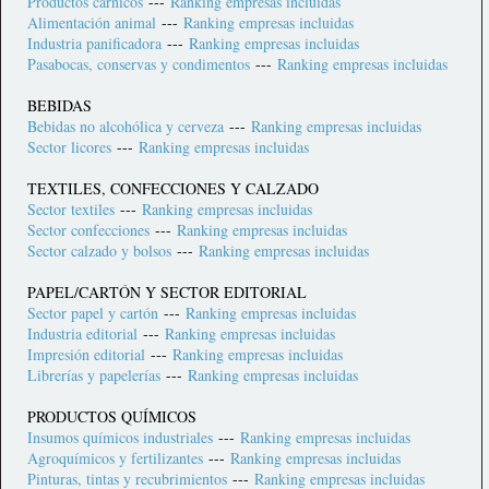
Productos cárnicos
---
Ranking empresas incluidas
Alimentación animal
---
Ranking empresas incluidas
Industria panificadora
---
Ranking empresas incluidas
Pasabocas, conservas y condimentos
---
Ra
nking empresas inclui
das
BEBIDAS
Bebidas no alcohólica y cerveza
---
Ranking empresas incluidas
Sector licores
---
Ranking empresas incluidas
TEXTILES, CONFECCIONES Y CALZADO
Sector textiles
---
Ranking empresas incluidas
Sector confecciones
---
Ranking empresas incluidas
Sector calzado y bolsos
---
Ra
nking empresas inclui
das
PAPEL/CARTÓN Y SECTOR EDITORIAL
Sector papel y cartón
---
Ranking empresas incluidas
Industria editorial
---
Ranking empresas incluidas
Impresión editorial
---
Ranking empresas incluidas
Librerías y papelerías
---
Ranking empresas incluidas
PRODUCTOS QUÍMICOS
Insumos químicos industriales
---
Ranking empresas incluidas
Agroquímicos y fertilizantes
---
Ranking empresas incluidas
Pinturas, tintas y recubrimientos
---
Ranking empresas incluidas