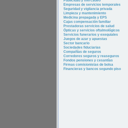
P
ublicidad y merca
deo
Empresas de servicios temporales
Seguridad y vigilancia privada
Limpieza y mantenimiento
Medicina prepagada y EPS
Cajas compensación familiar
Prestadoras servicios de salud
Ópticas y servicios oftalmológicos
Servicios funerarios y exequiales
Juegos de azar y apuestas
Sector bancario
Sociedades fiduciarias
Compañías de seguros
Corredores seguros y reaseguros
Fondos pensiones y cesantías
Firmas comisionistas de bolsa
Financieras y bancos segundo piso