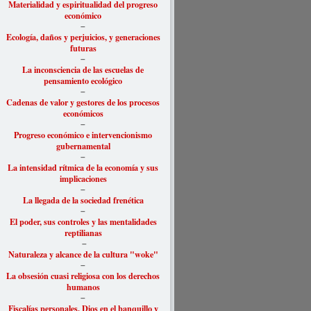
Materialidad y espiritualidad del progreso
económico
–
Ecología, daños y perjuicios, y generaciones
futuras
–
La inconsciencia de las escuelas de
pensamiento ecológico
–
Cadenas de valor y gestores de los procesos
económicos
–
Progreso económico e intervencionismo
gubernamental
–
La intensidad rítmica de la economía y sus
implicaciones
–
La llegada de la sociedad frenética
–
El poder, sus controles y las mentalidades
reptilianas
–
Naturaleza y alcance de la cultura "woke"
–
La obsesión cuasi religiosa con los derechos
humanos
–
Fiscalías personales, Dios en el banquillo y