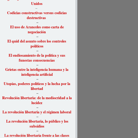
Unidos
–
Codicias constructivas versus codicias
destructivas
–
El uso de Aranceles como carta de
negociación
–
El quid del asunto sobre los controles
políticos
–
El endiosamiento de la política y sus
funestas consecuencias
–
Grietas entre la inteligencia humana y la
inteligencia artificial
–
Utopías, poderes políticos y la lucha por la
libertad
–
Revolución libertaria: de la mediocridad a la
lucidez
–
La revolución libertaria y el régimen laboral
–
La revolución libertaria, lo público y los
subsidios
–
La revolución libertaria frente a las clases