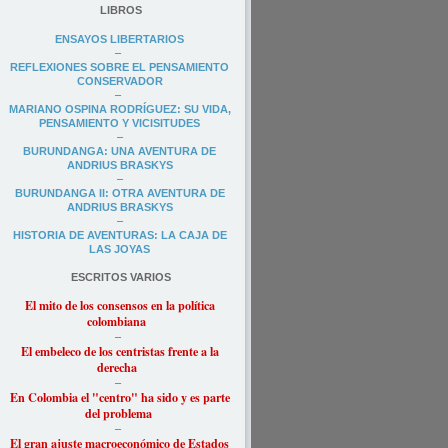
LIBROS
ENSAYOS LIBERTARIOS
–
REFLEXIONES SOBRE EL PENSAMIENTO
CONSERVADOR
–
MARIANO OSPINA RODRÍGUEZ: SU VIDA,
PENSAMIENTO Y VICISITUDES
–
BURUNDANGA: UNA AVENTURA DE
ANDRIUS BRASKYS
–
BURUNDANGA II: OTRA AVENTURA DE
ANDRIUS BRASKYS
–
HISTORIA DE AVENTURAS: LA CAJA DE
LAS JOYAS
ESCRITOS VARIOS
El mito de los consensos en la política
colombiana
–
El embeleco de los centristas frente a la
derecha
–
En Colombia el "
centro" ha sido y es parte
del problema
–
El gran ajuste macroeconómico de Estados