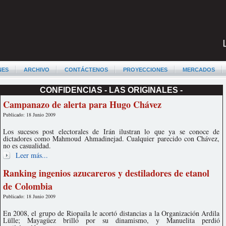
NES
ARCHIVO
CONTÁCTENOS
PROYECCIONES
MERCADOS
CONFIDENCIAS - LAS ORIGINALES -
Campanazo de alerta para Hugo Chávez
Publicado: 18 Junio 2009
Los sucesos post electorales de Irán ilustran lo que ya se conoce de
dictadores como Mahmoud Ahmadinejad. Cualquier parecido con Chávez,
no es casualidad.
Leer más...
Ranking ingenios azucareros y destiladores de etanol
de Colombia
Publicado: 18 Junio 2009
En 2008, el grupo de Riopaila le acortó distancias a la Organización Ardila
Lülle; Mayagüez brilló por su dinamismo, y Manuelita perdió