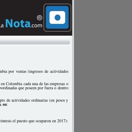
bia por ventas (ingresos de actividades
an en Colombia cada una de las empresas o
subordinadas que poseen por fuera o dentro
pto de actividades ordinarias (en pesos y
k en
:
réntesis el puesto que ocuparon en 2017):