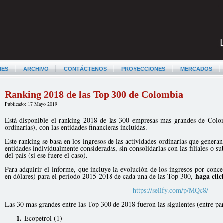
NES
ARCHIVO
CONTÁCTENOS
PROYECCIONES
MERCADOS
Ranking 2018 de las Top 300 de Colombia
Publicado: 17 Mayo 2019
Está disponible el ranking 2018 de las 300 empresas mas grandes de Colom
ordinarias), con las entidades financieras incluidas.
Este ranking se basa en los ingresos de las actividades ordinarias que gener
entidades individualmente consideradas, sin consolidarlas con las filiales o 
del país (si ese fuere el caso).
Para adquirir el informe, que incluye la evolución de los ingresos por conce
haga clic
en dólares) para el período 2015-2018 de cada una de las Top 300,
https://sellfy.com/p/MQc8/
Las 30 mas grandes entre las Top 300 de 2018 fueron las siguientes (entre pa
1.
Ecopetrol (1)