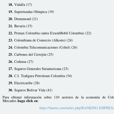
18
.
Vidalfa (17)
19.
Supertiendas Olímpica (19)
20
.
Drummond (21)
21
.
Bavaria (15)
22.
Primax Colombia (antes ExxonMobil Colombia) (22)
23
.
Colombiana de Comercio (Alkosto) (24)
24
.
Colombia Telecomunicaciones (Coltel) (26)
25.
Carbones del Cerrejón (25)
26
.
Codensa (27)
27
.
Seguros Generales Suramericana (23)
28
.
C.I. Trafigura Petroleum Colombia (54)
29
.
Electricaribe (28)
30
.
Seguros Bolívar Vida (41)
Para obtener información sobre 110 sectores de la economía de Col
haga click en
Mercados
:
https://lanota.com/index.php/RANKING-EMPRE