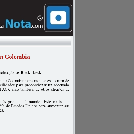
 en Colombia
 helicópteros Black Hawk.
nsa de Colombia para montar ese centro de
acilidades para proporcionar un adecuado
FAC), sino también de otros clientes de
 más grande del mundo. Este centro de
añía de Estados Unidos para aumentar sus
es.