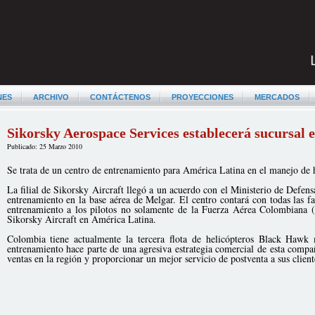
NES
ARCHIVO
CONTÁCTENOS
PROYECCIONES
MERCADOS
Sikorsky Aerospace Services establecerá sucursal
Publicado: 25 Marzo 2010
Se trata de un centro de entrenamiento para América Latina en el manejo de
La filial de Sikorsky Aircraft llegó a un acuerdo con el Ministerio de Defe
entrenamiento en la base aérea de Melgar. El centro contará con todas las f
entrenamiento a los pilotos no solamente de la Fuerza Aérea Colombiana (
Sikorsky Aircraft en América Latina.
Colombia tiene actualmente la tercera flota de helicópteros Black Hawk
entrenamiento hace parte de una agresiva estrategia comercial de esta comp
ventas en la región y proporcionar un mejor servicio de postventa a sus client