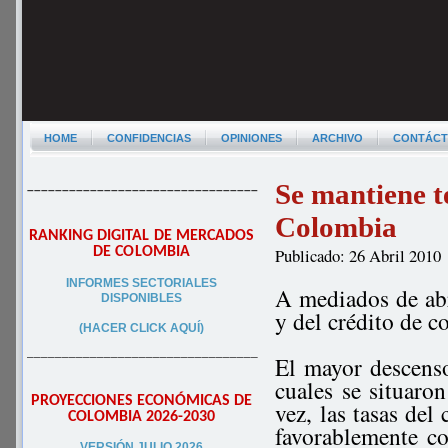
HOME
CONFIDENCIAS
OPINIONES
ARCHIVO
CONTÁC
Se mantiene te
–––––––––––––––––––––––––––––––––
Colombia
RANKING DIGITAL DE MERCADOS
DE COLOMBIA
Publicado: 26 Abril 2010
INFORMES SECTORIALES
A mediados de abri
DISPONIBLES
y del crédito de c
(HACER CLICK AQUÍ)
–––––––––––––––––––––––––––––––––
El mayor descenso
cuales se situar
PROYECCIONES ECONÓMICAS DE
vez, las tasas del
COLOMBIA 2026-2030
favorablemente co
VERSIÓN JULIO 2026