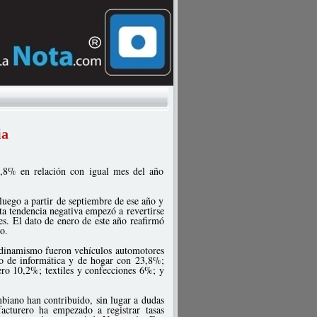
ia
8,8% en relación con igual mes del año
uego a partir de septiembre de ese año y
ta tendencia negativa empezó a revertirse
es. El dato de enero de este año reafirmó
o.
r dinamismo fueron vehículos automotores
po de informática y de hogar con 23,8%;
ero 10,2%; textiles y confecciones 6%; y
ombiano han contribuido, sin lugar a dudas
facturero ha empezado a registrar tasas