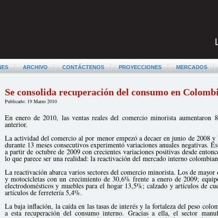
NES
ARCHIVO
CONTÁCTENOS
PROYECCIONES
MERCADOS
Se consolida recuperación del consumo en Colomb
Publicado: 19 Marzo 2010
En enero de 2010, las ventas reales del comercio minorista aumentaron 
anterior.
La actividad del comercio al por menor empezó a decaer en junio de 2008 y l
durante 13 meses consecutivos experimentó variaciones anuales negativas. Es
a partir de octubre de 2009 con crecientes variaciones positivas desde entonc
lo que parece ser una realidad: la reactivación del mercado interno colombian
La reactivación abarca varios sectores del comercio minorista. Los de mayo
y motocicletas con un crecimiento de 30,6% frente a enero de 2009; equi
electrodomésticos y muebles para el hogar 13,5%; calzado y artículos de cu
artículos de ferretería 5,4%.
La baja inflación, la caída en las tasas de interés y la fortaleza del peso col
a esta recuperación del consumo interno. Gracias a ella, el sector manu