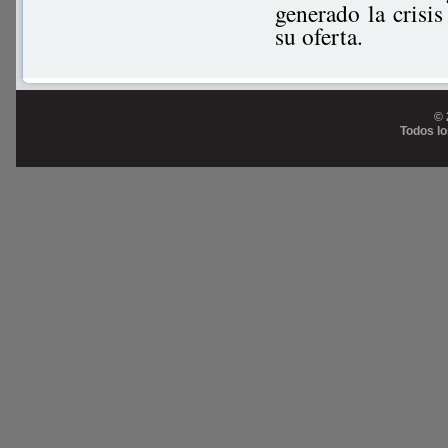
generado la crisi
su oferta.
© 
Todos l
Prog