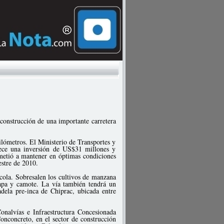
construcción de una importante carretera
ilómetros. El Ministerio de Transportes y
lece una inversión de US$31 millones y
etió a mantener en óptimas condiciones
estre de 2010.
rícola. Sobresalen los cultivos de manzana
papa y camote. La vía también tendrá un
dadela pre-inca de Chiprac, ubicada entre
nalvías e Infraestructura Concesionada
onconcreto, en el sector de construcción