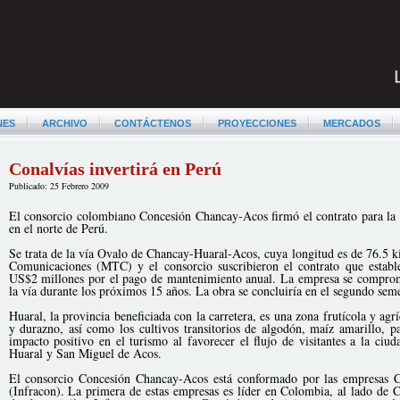
NES
ARCHIVO
CONTÁCTENOS
PROYECCIONES
MERCADOS
Conalvías invertirá en Perú
Publicado: 25 Febrero 2009
El consorcio colombiano Concesión Chancay-Acos firmó el contrato para la 
en el norte de Perú.
Se trata de la vía Ovalo de Chancay-Huaral-Acos, cuya longitud es de 76.5 k
Comunicaciones (MTC) y el consorcio suscribieron el contrato que estab
US$2 millones por el pago de mantenimiento anual. La empresa se comprom
la vía durante los próximos 15 años. La obra se concluiría en el segundo sem
Huaral, la provincia beneficiada con la carretera, es una zona frutícola y ag
y durazno, así como los cultivos transitorios de algodón, maíz amarillo, 
impacto positivo en el turismo al favorecer el flujo de visitantes a la ciu
Huaral y San Miguel de Acos.
El consorcio Concesión Chancay-Acos está conformado por las empresas Co
(Infracon). La primera de estas empresas es líder en Colombia, al lado de C