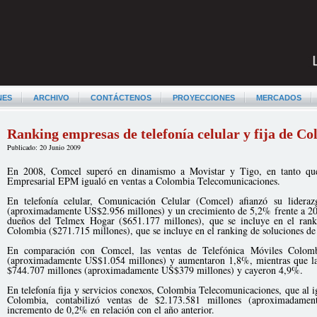
NES
ARCHIVO
CONTÁCTENOS
PROYECCIONES
MERCADOS
Ranking empresas de telefonía celular y fija de C
Publicado: 20 Junio 2009
En 2008, Comcel superó en dinamismo a Movistar y Tigo, en tanto que 
Empresarial EPM igualó en ventas a Colombia Telecomunicaciones.
En telefonía celular, Comunicación Celular (Comcel) afianzó su lidera
(aproximadamente US$2.956 millones) y un crecimiento de 5,2% frente a 20
dueños del Telmex Hogar ($651.177 millones), que se incluye en el rank
Colombia ($271.715 millones), que se incluye en el ranking de soluciones d
En comparación con Comcel, las ventas de Telefónica Móviles Colomb
(aproximadamente US$1.054 millones) y aumentaron 1,8%, mientras que la
$744.707 millones (aproximadamente US$379 millones) y cayeron 4,9%.
En telefonía fija y servicios conexos, Colombia Telecomunicaciones, que al 
Colombia, contabilizó ventas de $2.173.581 millones (aproximadamen
incremento de 0,2% en relación con el año anterior.