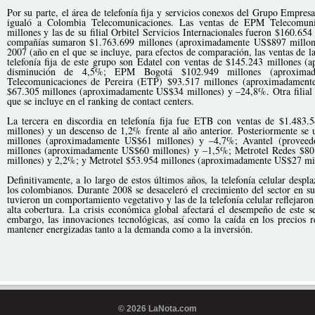
Por su parte, el área de telefonía fija y servicios conexos del Grupo Empre
igualó a Colombia Telecomunicaciones. Las ventas de EPM Telecomuni
millones y las de su filial Orbitel Servicios Internacionales fueron $160.65
compañías sumaron $1.763.699 millones (aproximadamente US$897 millon
2007 (año en el que se incluye, para efectos de comparación, las ventas de la
telefonía fija de este grupo son Edatel con ventas de $145.243 millones
disminución de 4,5%; EPM Bogotá $102.949 millones (aproxima
Telecomunicaciones de Pereira (ETP) $93.517 millones (aproximadament
$67.305 millones (aproximadamente US$34 millones) y –24,8%. Otra filial
que se incluye en el ranking de contact centers.
La tercera en discordia en telefonía fija fue ETB con ventas de $1.483
millones) y un descenso de 1,2% frente al año anterior. Posteriormente s
millones (aproximadamente US$61 millones) y –4,7%; Avantel (proveedo
millones (aproximadamente US$60 millones) y –1,5%; Metrotel Redes $8
millones) y 2,2%; y Metrotel $53.954 millones (aproximadamente US$27 mi
Definitivamente, a lo largo de estos últimos años, la telefonía celular desplaz
los colombianos. Durante 2008 se desaceleró el crecimiento del sector en su 
tuvieron un comportamiento vegetativo y las de la telefonía celular reflejaron
alta cobertura. La crisis económica global afectará el desempeño de este 
embargo, las innovaciones tecnológicas, así como la caída en los precios re
mantener energizadas tanto a la demanda como a la inversión.
© 2026 LaNota.com