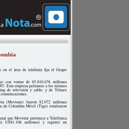
olombia
en el área de telefonía fija el Grupo
zgo con ventas de $5.810.676 millones
07. Esta empresa pertenece a los mismos
ing de televisión y cable; y de Telmex
e comunicaciones.
ia (Movistar) fueron $2.072 millones
s de Colombia Móvil (Tigo) totalizaron
igual que Movistar pertenece a Telefónica
te US$1.106 millones) y registró un