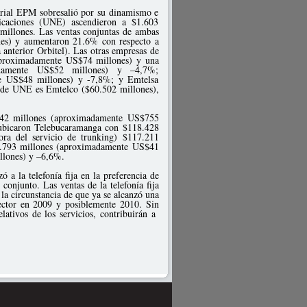
sarial EPM sobresalió por su dinamismo e
caciones (UNE) ascendieron a $1.603
4 millones. Las ventas conjuntas de ambas
es) y aumentaron 21.6% con respecto a
 anterior Orbitel). Las otras empresas de
 (aproximadamente US$74 millones) y una
damente US$52 millones) y –4,7%;
e US$48 millones) y -7,8%; y Emtelsa
 de UNE es Emtelco ($60.502 millones),
.542 millones (aproximadamente US$755
e ubicaron Telebucaramanga con $118.428
ra del servicio de trunking) $117.211
0.793 millones (aproximadamente US$41
llones) y –6,6%.
ó a la telefonía fija en la preferencia de
conjunto. Las ventas de la telefonía fija
 la circunstancia de que ya se alcanzó una
sector en 2009 y posiblemente 2010. Sin
lativos de los servicios, contribuirán a