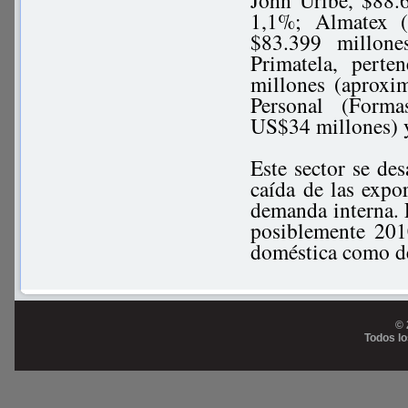
John Uribe, $88.
1,1%; Almatex (
$83.399 millon
Primatela, pert
millones (aprox
Personal (Forma
US$34 millones) 
Este sector se de
caída de las exp
demanda interna. 
posiblemente 201
doméstica como de
© 
Todos l
Prog