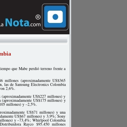
ombia
tiempo que Mabe perdió terreno frente a
886 millones (aproximadamente US$365
ón, las de Samsung Electronics Colombia
ron 2,6%.
es (aproximadamente US$227 millones) y
nes (aproximadamente US$175 millones) y
05 millones) y –2,5%.
aproximadamente US$71 millones) y una
adamente US$67 millones) y 3,9%; Sony
illones) y –73,4%; Whirlpool Colombia
istribuidora Rayco $95.450 millones