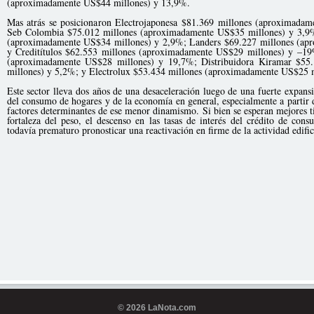
(aproximadamente US$44 millones) y 13,9%.
Mas atrás se posicionaron Electrojaponesa $81.369 millones (aproximada
Seb Colombia $75.012 millones (aproximadamente US$35 millones) y 3,9
(aproximadamente US$34 millones) y 2,9%; Landers $69.227 millones (ap
y Creditítulos $62.553 millones (aproximadamente US$29 millones) y –19
(aproximadamente US$28 millones) y 19,7%; Distribuidora Kiramar $55
millones) y 5,2%; y Electrolux $53.434 millones (aproximadamente US$25 
Este sector lleva dos años de una desaceleración luego de una fuerte expan
del consumo de hogares y de la economía en general, especialmente a partir 
factores determinantes de ese menor dinamismo. Si bien se esperan mejores
fortaleza del peso, el descenso en las tasas de interés del crédito de c
todavía prematuro pronosticar una reactivación en firme de la actividad edi
© 2026 LaNota.com