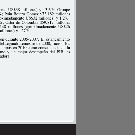
mente US$38 millones) y –3,6%; Groupe
%; Iván Botero Gómez $73.182 millones
roximadamente US$32 millones) y 1,2%;
%; Oster de Colombia $59.817 millones
.148 millones (aproximadamente US$26
millones) y –27%
sión durante 2005-2007. El estancamiento
del segundo semestre de 2008, fueron los
 tiempos en 2010 como consecuencia de la
onsumo y un mejor desempeño del PIB, es
ficadora.