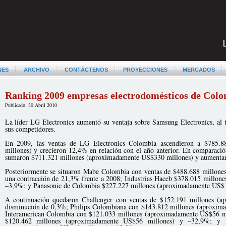
NES
ARCHIVO
CONTÁCTENOS
PROYECCIONES
MERCADOS
Ranking 2009 empresas electrodomésticos de Col
Publicado: 30 Abril 2010
La líder LG Electronics aumentó su ventaja sobre Samsung Electronics, al 
sus competidores.
En 2009, las ventas de LG Electronics Colombia ascendieron a $785.
millones) y crecieron 12,4% en relación con el año anterior. En comparaci
sumaron $711.321 millones (aproximadamente US$330 millones) y aumenta
Posteriormente se situaron Mabe Colombia con ventas de $488.688 millon
una contracción de 21,3% frente a 2008; Industrias Haceb $378.015 millo
–3,9%; y Panasonic de Colombia $227.227 millones (aproximadamente US$1
A continuación quedaron Challenger con ventas de $152.191 millones (
disminución de 0,3%; Philips Colombiana con $143.812 millones (aproxim
Interamerican Colombia con $121.033 millones (aproximadamente US$56 m
$120.462 millones (aproximadamente US$56 millones) y –32,9%; y D