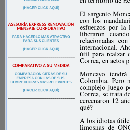
en territorio de E
(HACER CLICK AQUÍ)
El sargento Monca
–––––––––––––––––––––––––––––––––
con los mandatari
ASESORÍA EXPRESS RENOVACIÓN
esfuerzos por la
MENSAJE CORPORATIVO
liberaron cuand
PA
RA
HACERLO MAS ATRACTIVO
relacionadas co
PARA SUS CLIEN
TES
internacional. Ah
(HACER CLICK AQUÍ)
útil para realzar
–––––––––––––––––––––––––––––––––
Correa, en actos p
COMPARATIVO A SU MEDIDA
Moncayo tendrá 
COMPARACIÓN CIFRAS DE SU
Colombia. Pero m
EMPRESA CON LAS DE SUS
COMPETIDORAS MAS RELEVANTES
complejo juego p
(HACER CLICK AQUÍ)
Correa, se trata d
cercenaron 12 año
–––––––––––––––––––––––––––––––––
qué?
A los idiotas útil
limosnas de ONGs