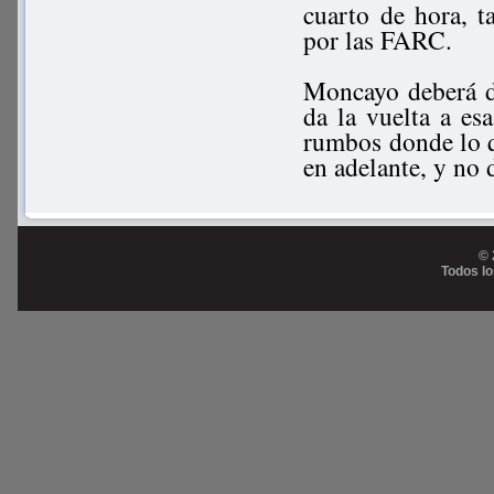
cuarto de hora, t
por las FARC.
Moncayo deberá d
da la vuelta a es
rumbos donde lo q
en adelante, y no 
© 
Todos l
Prog