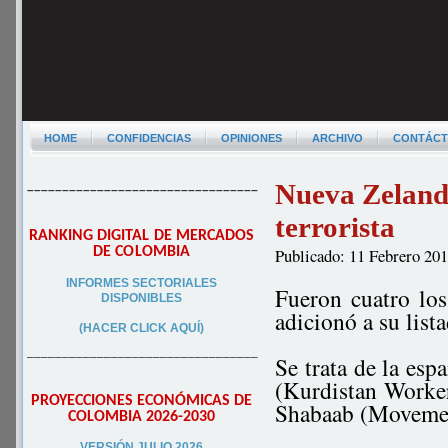
HOME
CONFIDENCIAS
OPINIONES
ARCHIVO
CONTÁC
Nueva Zeland
–––––––––––––––––––––––––––––––––
terrorista
RANKING DIGITAL DE MERCADOS
DE COLOMBIA
Publicado: 11 Febrero 20
INFORMES SECTORIALES
Fueron cuatro lo
DISPONIBLES
adicionó a su list
(HACER CLICK AQUÍ)
–––––––––––––––––––––––––––––––––
Se trata de la es
(Kurdistan Worker
PROYECCIONES ECONÓMICAS DE
Shabaab (Movemen
COLOMBIA 2026-2030
VERSIÓN JULIO 2026