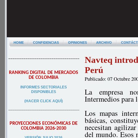
HOME
CONFIDENCIAS
OPINIONES
ARCHIVO
CONTÁC
Navteq introd
–––––––––––––––––––––––––––––––––
Perú
RANKING DIGITAL DE MERCADOS
DE COLOMBIA
Publicado: 07 Octubre 20
INFORMES SECTORIALES
La empresa no
DISPONIBLES
Intermedios para 
(HACER CLICK AQUÍ)
–––––––––––––––––––––––––––––––––
Los mapas interm
básicas, constitu
PROYECCIONES ECONÓMICAS DE
necesitan agiliza
COLOMBIA 2026-2030
del mundo. Esos m
VERSIÓN JULIO 2026