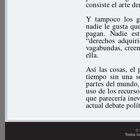
consiste el arte d
Y tampoco los go
nadie le gusta qu
pagan. Nadie es
“derechos adquiri
vagabundas, creen
ella.
Así las cosas, el 
tiempo sin una s
partes del mundo,
uso de los recurs
que parecería ine
actual debate pol
© 
Todos l