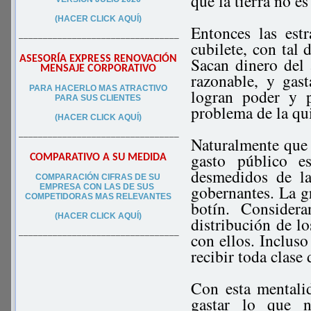
que la tierra no e
(HACER CLICK AQUÍ)
Entonces las estr
–––––––––––––––––––––––––––––––––
cubilete, con tal 
ASESORÍA EXPRESS RENOVACIÓN
Sacan dinero del 
MENSAJE CORPORATIVO
razonable, y gas
PA
RA
HACERLO MAS ATRACTIVO
logran poder y p
PARA SUS CLIEN
TES
problema de la qui
(HACER CLICK AQUÍ)
–––––––––––––––––––––––––––––––––
Naturalmente que e
gasto público e
COMPARATIVO A SU MEDIDA
desmedidos de la
COMPARACIÓN CIFRAS DE SU
gobernantes. La g
EMPRESA CON LAS DE SUS
COMPETIDORAS MAS RELEVANTES
botín. Consider
(HACER CLICK AQUÍ)
distribución de lo
con ellos. Incluso
–––––––––––––––––––––––––––––––––
recibir toda clase
Con esta mentali
gastar lo que n