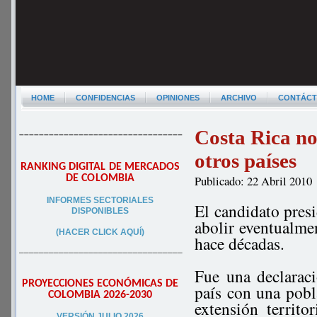
HOME
CONFIDENCIAS
OPINIONES
ARCHIVO
CONTÁC
Costa Rica no
–––––––––––––––––––––––––––––––––
otros países
RANKING DIGITAL DE MERCADOS
DE COLOMBIA
Publicado: 22 Abril 2010
INFORMES SECTORIALES
El candidato pre
DISPONIBLES
abolir eventualme
(HACER CLICK AQUÍ)
hace décadas.
–––––––––––––––––––––––––––––––––
Fue una declarac
PROYECCIONES ECONÓMICAS DE
país con una pob
COLOMBIA 2026-2030
extensión territ
VERSIÓN JULIO 2026