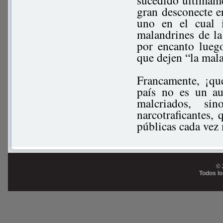
sucedido últimame
gran desconecte e
uno en el cual 
malandrines de la
por encanto luego
que dejen “la mala
Francamente, ¡qu
país no es un au
malcriados, sin
narcotraficantes,
públicas cada vez
© 
Todos l
Prog