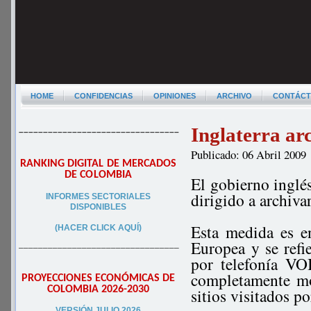
HOME
CONFIDENCIAS
OPINIONES
ARCHIVO
CONTÁC
Inglaterra arc
–––––––––––––––––––––––––––––––––
Publicado: 06 Abril 2009
RANKING DIGITAL DE MERCADOS
DE COLOMBIA
El gobierno inglé
dirigido a archivar
INFORMES SECTORIALES
DISPONIBLES
Esta medida es e
(HACER CLICK AQUÍ)
Europea y se refie
–––––––––––––––––––––––––––––––––
por telefonía VOI
completamente mo
PROYECCIONES ECONÓMICAS DE
COLOMBIA 2026-2030
sitios visitados p
VERSIÓN JULIO 2026