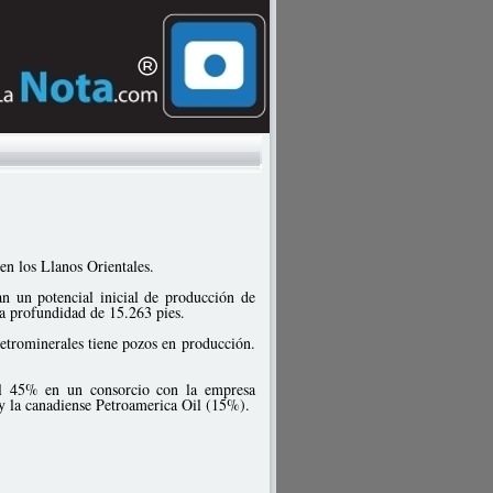
en los Llanos Orientales.
n un potencial inicial de producción de
na profundidad de 15.263 pies.
Petrominerales tiene pozos en producción.
el 45% en un consorcio con la empresa
 la canadiense Petroamerica Oil (15%).