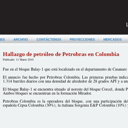
NES
ARCHIVO
CONTÁCTENOS
PROYECCIONES
MERCADOS
Hallazgo de petróleo de Petrobras en Colombia
Publicado: 11 Marzo 2010
Fue en el bloque Balay-1 que está localizado en el departamento de Casanare 
El anuncio fue hecho por Petrobras Colombia. Las primeras pruebas indica
1.314 barriles diarios con una densidad de alrededor de 28 grados API y a u
El bloque Balay-1 se encuentra situado al noreste del bloque Corcel, donde 
Ambos bloques se encuentran en la formación Mirador.
Petrobras Colombia es la operadora del bloque, con una participación d
española Cepsa Colombia (30%), la italiana Sorgenia E&P Colombia (10%) y