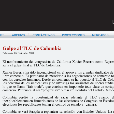
NES
ARCHIVO
CONTÁCTENOS
PROYECCIONES
MERCADOS
Golpe al TLC de Colombia
Publicado: 05 Diciembre 2008
El nombramiento del congresista de California Xavier Becerra como Repre
sería el golpe final al TLC de Colombia.
Xavier Becerra ha sido incondicional en el apoyo a los grandes sindicatos de 
libre comercio. Es partidario de mezclarle a las negociaciones de comercio t
con los derechos humanos. Desde un comienzo se ha opuesto al TLC de Colom
los derechos de los sindicalistas y no investiga los asesinatos de líderes sindi
lo que se llama “fair trade”, que consiste en imponerle toda clase de corta
comercio. Pertenece al ala "progresista" o más izquierdista del Partido Demóc
Colombia perdió la oportunidad de sacar adelante el TLC cuando e
inexplicablemente en firmarlo antes de las elecciones de Congreso en Estados
elecciones los republicanos tenían el control de senado y cámara.
Colombia se verá forzada a replantear su relación con Estados Unidos. La 