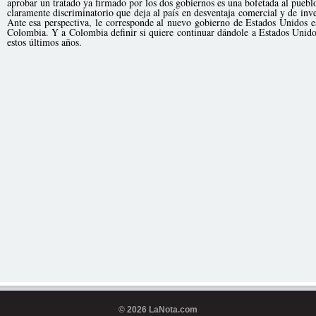
aprobar un tratado ya firmado por los dos gobiernos es una bofetada al pueb
claramente discriminatorio que deja al país en desventaja comercial y de inv
Ante esa perspectiva, le corresponde al nuevo gobierno de Estados Unidos es
Colombia. Y a Colombia definir si quiere continuar dándole a Estados Unidos 
estos últimos años.
© 2026 LaNota.com