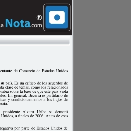
sentante de Comercio de Estados Unidos
su país. Es un crítico de los acuerdos de
oda clase de temas, como los relacionados
bia sobre la base de que este país viola
cales. En general, Becerra es partidario de
pisas y condicionamientos a los flujos de
rata.
l presidente Álvaro Uribe se demoró
 Unidos, a finales de 2006. Antes de esas
negativa por parte de Estados Unidos de