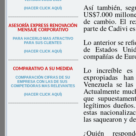
Así también, seg
(HACER CLICK AQUÍ)
US$7.000 millones 
–––––––––––––––––––––––––––––––––
de cambio. El re
ASESORÍA EXPRESS RENOVACIÓN
parte de Cadivi es
MENSAJE CORPORATIVO
PA
RA
HACERLO MAS ATRACTIVO
Lo anterior se re
PARA SUS CLIEN
TES
de Estados Unid
(HACER CLICK AQUÍ)
compañías de Euro
–––––––––––––––––––––––––––––––––
Lo increíble es
COMPARATIVO A SU MEDIDA
expropiadas han
COMPARACIÓN CIFRAS DE SU
Venezuela se las
EMPRESA CON LAS DE SUS
COMPETIDORAS MAS RELEVANTES
Actualmente much
(HACER CLICK AQUÍ)
que supuestamen
legítimos dueños.
–––––––––––––––––––––––––––––––––
estas nacionaliza
las saquearon y d
¿Quién respon