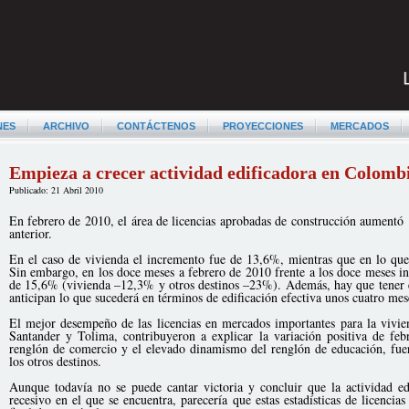
NES
ARCHIVO
CONTÁCTENOS
PROYECCIONES
MERCADOS
Empieza a crecer actividad edificadora en Colomb
Publicado: 21 Abril 2010
En febrero de 2010, el área de licencias aprobadas de construcción aumentó
anterior.
En el caso de vivienda el incremento fue de 13,6%, mientras que en lo que
Sin embargo, en los doce meses a febrero de 2010 frente a los doce meses in
de 15,6% (vivienda –12,3% y otros destinos –23%). Además, hay que tener en 
anticipan lo que sucederá en términos de edificación efectiva unos cuatro mes
El mejor desempeño de las licencias en mercados importantes para la vivi
Santander y Tolima, contribuyeron a explicar la variación positiva de feb
renglón de comercio y el elevado dinamismo del renglón de educación, fuer
los otros destinos.
Aunque todavía no se puede cantar victoria y concluir que la actividad edi
recesivo en el que se encuentra, parecería que estas estadísticas de licencia