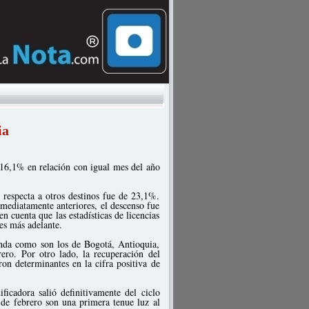
ia
 16,1% en relación con igual mes del año
 respecta a otros destinos fue de 23,1%.
mediatamente anteriores, el descenso fue
cuenta que las estadísticas de licencias
es más adelante.
enda como son los de Bogotá, Antioquia,
rero. Por otro lado, la recuperación del
on determinantes en la cifra positiva de
ficadora salió definitivamente del ciclo
s de febrero son una primera tenue luz al