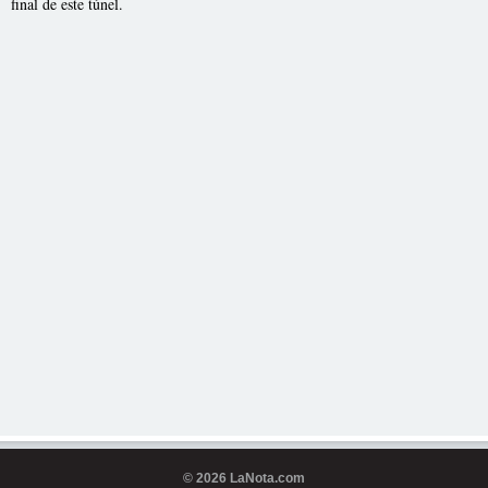
final de este túnel.
© 2026 LaNota.com