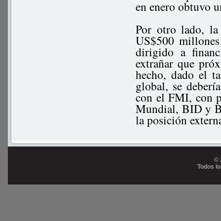
en enero obtuvo u
Por otro lado, l
US$500 millones 
dirigido a finan
extrañar que pró
hecho, dado el t
global, se deber
con el FMI, con 
Mundial, BID y BC
la posición extern
© 
Todos l
Prog