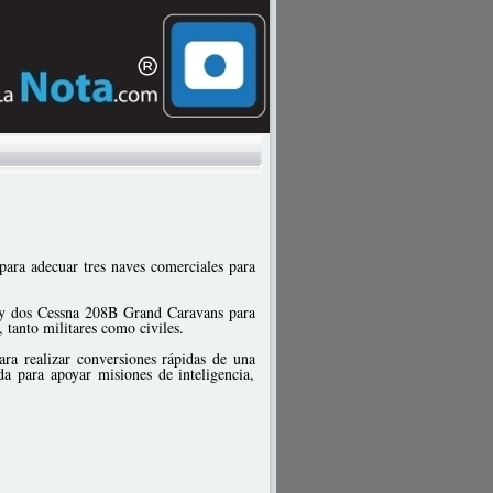
ara adecuar tres naves comerciales para
y dos Cessna 208B Grand Caravans para
 tanto militares como civiles.
ara realizar conversiones rápidas de una
da para apoyar misiones de inteligencia,