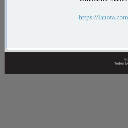
https://lanota.c
© 
Todos l
Prog