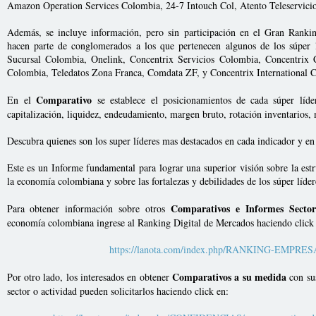
Amazon Operation Services Colombia, 24-7 Intouch Col, Atento Teleservic
Además, se incluye información, pero sin participación en el Gran Ranki
hacen parte de conglomerados a los que pertenecen algunos de los súper
Sucursal Colombia, Onelink, Concentrix Servicios Colombia, Concentri
Colombia, Teledatos Zona Franca, Comdata ZF, y Concentrix International 
Comparativo
En el
se establece el posicionamientos de cada súper líde
capitalización, liquidez, endeudamiento, margen bruto, rotación inventarios,
Descubra quienes son los super líderes mas destacados en cada indicador y e
Este es un Informe fundamental para lograr una superior visión sobre la estru
la economía colombiana y sobre las fortalezas y debilidades de los súper líder
Comparativos e Informes Sector
Para obtener información sobre otros
economía colombiana ingrese al Ranking Digital de Mercados haciendo click 
https://lanota.com/index.php/RANKING-EMPRE
Comparativos a su medida
Por otro lado, los interesados en obtener
con sus
sector o actividad pueden solicitarlos haciendo click en: