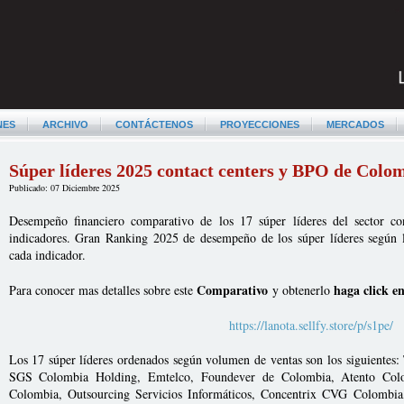
NES
ARCHIVO
CONTÁCTENOS
PROYECCIONES
MERCADOS
Súper líderes 2025 contact centers y BPO de Colo
Publicado: 07 Diciembre 2025
Desempeño financiero comparativo de los 17 súper líderes del sector co
indicadores. Gran Ranking 2025 de desempeño de los súper líderes según 
cada indicador.
Comparativo
haga click en
Para conocer mas detalles sobre este
y obtenerlo
https://lanota.sellfy.store/p/s1pe/
Los 17 súper líderes ordenados según volumen de ventas son los siguientes
SGS Colombia Holding, Emtelco, Foundever de Colombia, Atento Col
Colombia, Outsourcing Servicios Informáticos, Concentrix CVG Colombia,