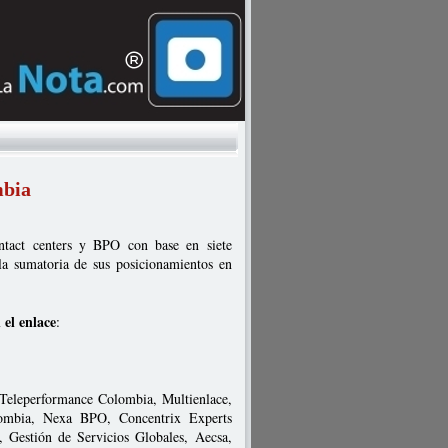
mbia
ntact centers y BPO con base en siete
la sumatoria de sus posicionamientos en
 el enlace
:
: Teleperformance Colombia, Multienlace,
ombia, Nexa BPO, Concentrix Experts
 Gestión de Servicios Globales, Aecsa,