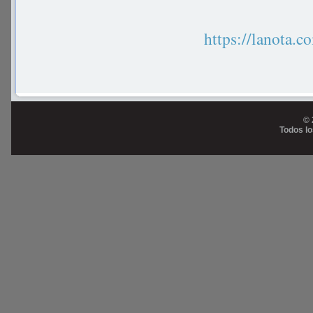
https://lanot
© 
Todos l
Prog