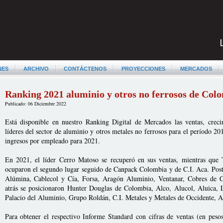
NES
ARCHIVO
CONTÁCTENOS
PROYECCIONES
MERCADOS
Ranking 2021 aluminio y otros no ferrosos de Col
Publicado: 06 Diciembre 2022
Está disponible en nuestro Ranking Digital de Mercados las ventas, crec
líderes del sector de aluminio y otros metales no ferrosos para el período 2
ingresos por empleado para 2021.
En 2021, el líder Cerro Matoso se recuperó en sus ventas, mientras que
ocuparon el segundo lugar seguido de Canpack Colombia y de C.I. Aca. Pos
Alúmina, Cablecol y Cía, Forsa, Aragón Aluminio, Ventanar, Cobres de
atrás se posicionaron Hunter Douglas de Colombia, Alco, Alucol, Aluica, 
Palacio del Aluminio, Grupo Roldán, C.I. Metales y Metales de Occidente, A
Para obtener el respectivo Informe Standard con cifras de ventas (en pesos 