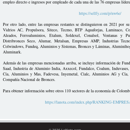
empleo directo e ingresos por empleado de cada una de las 76 empresas líder
https://sellfy.com/p/nw6e/
Por otro lado, entre las empresas restantes se distinguieron en 2021 por 
Vidrios AC, Propulsora, Siteco, Tecmo, BTP Aquaforjas, Laminaco, Col
Aleados, Ferroaluminios, Etalum, Soldexel, Conalsol, Ventanas y Puer
Distribronces Seco, Alumar, Metalsan, Empresas AMP, Industrias Tec
Colwindows, Fundeq, Aluminios y Sistemas, Bronces y Láminas, Aluminihog
Aluminark.
Además de las empresas mencionadas arriba, se incluye información de Fund
Saad, Industria de Aluminio India, Axxecol, Fundalco, Coalum, Induvases
Cía, Aluminios y Mas, Fadevesa, Inyemetal, Cialc, Aluminios AG y Cía,
Compañía Nacional de Bronces.
Para obtener información sobre otros 110 sectores de la economía de Colom
https://lanota.com/index.php/RANKING-EMPRE