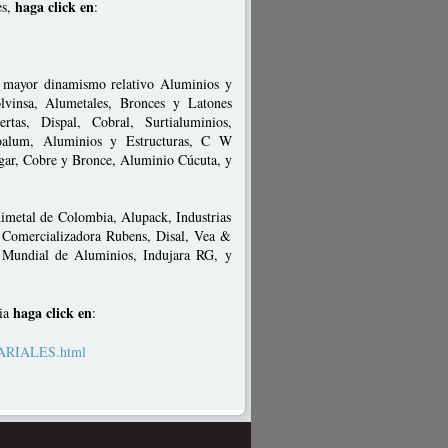
haga click en
es,
:
su mayor dinamismo relativo Aluminios y
vinsa, Alumetales, Bronces y Latones
tas, Dispal, Cobral, Surtialuminios,
noalum, Aluminios y Estructuras, C W
ar, Cobre y Bronce, Aluminio Cúcuta, y
imetal de Colombia, Alupack, Industrias
, Comercializadora Rubens, Disal, Vea &
 Mundial de Aluminios, Indujara RG, y
haga click en
bia
:
SARIALES.html