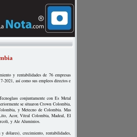
ombia
imiento y rentabilidades de 76 empresas
017-2021, así como sus empleos directos e
 Tecnoglass conjuntamente con Es Metal
teriormente se situaron Crown Colombia,
 Colombia, y Metecno de Colombia. Mas
Lito, Acor, Vitral Colombia, Madeal, El
rcoli, y Ale Aluminios.
y dólares), crecimiento, rentabilidades,