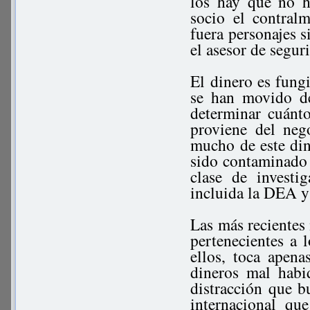
los hay que no 
socio el contral
fuera personajes 
el asesor de segu
El dinero es fungi
se han movido de
determinar cuánt
proviene del neg
mucho de este din
sido contaminado p
clase de investi
incluida la DEA y
Las más reciente
pertenecientes a 
ellos, toca apen
dineros mal hab
distracción que b
internacional qu