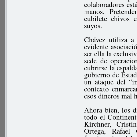
colaboradores est
manos. Pretende
cubilete chivos 
suyos.
Chávez utiliza a
evidente asociaci
ser ella la exclus
sede de operacio
cubrirse la espald
gobierno de Esta
un ataque del “i
contexto enmarca
esos dineros mal 
Ahora bien, los 
todo el Continent
Kirchner, Crist
Ortega, Rafael 