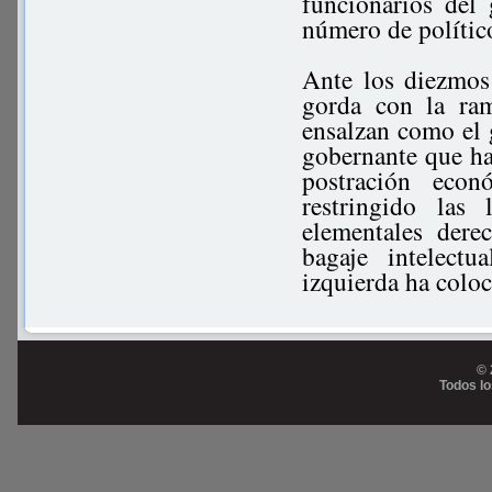
funcionarios del
número de político
Ante los diezmos 
gorda con la ra
ensalzan como el 
gobernante que ha 
postración eco
restringido las
elementales dere
bagaje intelect
izquierda ha colo
© 
Todos l
Prog