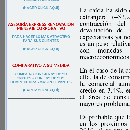
La caída ha sido
(HACER CLICK AQUÍ)
extranjera (–53
–––––––––––––––––––––––––––––––––
contracción del
ASESORÍA EXPRESS RENOVACIÓN
devaluación del
MENSAJE CORPORATIVO
expectativas ya no
PA
RA
HACERLO MAS ATRACTIVO
es un peso relativ
PARA SUS CLIEN
TES
con monedas d
(HACER CLICK AQUÍ)
macroeconómicos
–––––––––––––––––––––––––––––––––
COMPARATIVO A SU MEDIDA
En el caso de la c
COMPARACIÓN CIFRAS DE SU
ella, la de consu
EMPRESA CON LAS DE SUS
la comercial aum
COMPETIDORAS MAS RELEVANTES
creció en 3,4%, e
(HACER CLICK AQUÍ)
el área de consu
–––––––––––––––––––––––––––––––––
mayores problemas
Es probable que l
en los próximos 