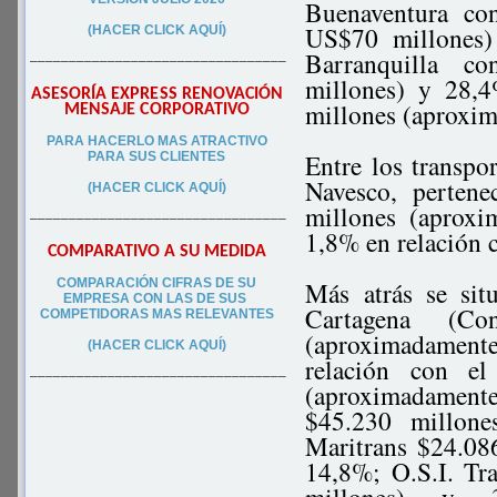
Buenaventura co
US$70 millones)
(HACER CLICK AQUÍ)
Barranquilla c
–––––––––––––––––––––––––––––––––
millones) y 28,
ASESORÍA EXPRESS RENOVACIÓN
millones (aproxi
MENSAJE CORPORATIVO
PA
RA
HACERLO MAS ATRACTIVO
Entre los transpor
PARA SUS CLIEN
TES
Navesco, perten
(HACER CLICK AQUÍ)
millones (aprox
–––––––––––––––––––––––––––––––––
1,8% en relación c
COMPARATIVO A SU MEDIDA
COMPARACIÓN CIFRAS DE SU
Más atrás se sit
EMPRESA CON LAS DE SUS
Cartagena (Co
COMPETIDORAS MAS RELEVANTES
(aproximadament
(HACER CLICK AQUÍ)
relación con el
–––––––––––––––––––––––––––––––––
(aproximadamen
$45.230 millon
Maritrans $24.08
14,8%; O.S.I. T