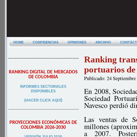
HOME
CONFIDENCIAS
OPINIONES
ARCHIVO
CONTÁC
Ranking tran
–––––––––––––––––––––––––––––––––
portuarios d
RANKING DIGITAL DE MERCADOS
DE COLOMBIA
Publicado: 24 Septiembre
INFORMES SECTORIALES
En 2008, Sociedad
DISPONIBLES
Sociedad Portuar
(HACER CLICK AQUÍ)
Navesco perdió d
–––––––––––––––––––––––––––––––––
Las ventas de S
PROYECCIONES ECONÓMICAS DE
millones (aproxi
COLOMBIA 2026-2030
a 2007. Poster
VERSIÓN JULIO 2026