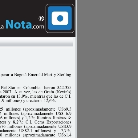
superar a Bogotá Emerald Mart y Sterling
 Bel-Star en Colombia, fueron $42.355
 2007. A su vez, las de Orafa (Kevin’s)
aron en 13,9%, mientras que las de C.I.
9 millones) y crecieron 12,6%.
225 millones (aproximadamente US$9.3
4 millones (aproximadamente US$ 6.9
.6 millones) y 1,2%; Ramírez Jiménez &
nes) y 8,2%; C.I. Gems Exportaciones
576 millones (aproximadamente US$3.9
adamente US$2.1 millones) y –7,7%,
00 millones (aproximadamente US$1.4