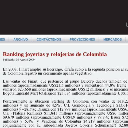
NES
ARCHIVO
CONTÁCTENOS
PROYECCIONES
MERCADOS
Ranking joyerías y relojerías de Colombia
Publicado: 08 Agosto 2009
En 2008, Finart amplió su liderazgo, Orafa subió a la segunda posición al 
de Colombia registró un crecimiento apenas vegetativo.
Las ventas de Finart, que pertenece al grupo Belcorp dueños también de
millones (aproximadamente US$21.5 millones) y aumentaron 44,8% frente a
sumaron $23.658 millones (aproximadamente US$12 millones) y se increment
Bogotá Emerald Mart totalizaron $23.384 millones (aproximadamente US$11.
Posteriormente se ubicaron Sterling de Colombia con ventas de $18.
millones) y un aumento de 4,5%; C.I. Gemología y Tecnología $13.61
millones) y –28,5%; Disuiza con $12.998 millones (aproximadamente US$6
Cía. (Platería Ramírez) $11.841 millones (aproximadamente US$6 millo
$9.679 millones (aproximadamente US$4.9 millones) y 79,8%; Bauer $7.
millones) y 5,4%; y Vendome de Colombia $4.219 millones (aproxim
conjuntamente con su subordinada Joyeros (Joyería Schumacher) $2.8