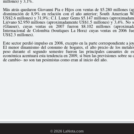
millones) y 3,1%.
Más atrás quedaron Giovanni Pia e Hijos con ventas de $5.280 millones (
disminución de 8,9% en relación con el año anterior; South American W
US$2.6 millones) y 31,9%; C.I. Luner Gems $5.147 millones (aproximadame
Liévano $2.950 millones (aproximadamente US$1.5 millones) y 3,4%. No se
(Glauser), cuyas ventas en 2007 fueron $8.102 millones (aproxima
Internacional de Colombia (boutiques La Hora) cuyas ventas en 2006 fu
US$2.3 millones).
Este sector perdió impulso en 2008, excepto en la parte correspondiente a joy
El menor dinamismo del consumo de hogares, el alto precio de los metale
peso durante el segundo semestre fueron las principales causantes de e
económica acentuará esta tendencia en 2009, si bien las previsiones sobre su d
de cambio– no son tan pesimistas como eran al inicio del año.
© 2026 LaNota.com