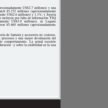
aproximadamente US$2.7 millones) y una
atch $5.152 millones (aproximadamente
nte US$2.6 millones) y 1,1%; y Joyería
 incluyen por falta de información TSQ
damente US$3.9 millones), ni Lugano
eron $5.460 millones (aproximadamente
ería de fantasía y accesorios no costosos.
s preciosos y una mayor devaluación del
ste comportamiento. La actual recesión
uración –y sobre la estabilidad en la tasa